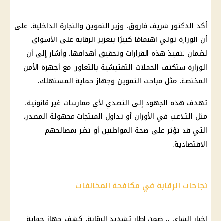
أكد الدكتور
شريف فاروق
،
وزير التموين
والتجارة
الداخلية
، على
أن الوزارة تولي اهتمامًا كبيرًا بتعزيز الرقابة على
الأسواق
لضمان تنفيذ هذه
القرارات
وتحقيق أهدافها. وأشار إلى أن
الوزارة ستكثف الحملات التفتيشية بالتعاون مع أجهزة الأمن
المختصة، مثل مباحث
التموين
وجهاز
حماية المستهلك
.
تهدف هذه الجهود إلى التصدي لأي ممارسات غير قانونية،
مثل التلاعب في الأوزان أو تداول
المنتجات
مجهولة المصدر،
التي قد تؤثر على
صحة
المواطنين
أو تضر بمصالحهم
الاقتصادية.
نجاحات الرقابة في مكافحة المخالفات
اخبار الشاي .. ضمن إطار تشديد الرقابة، كشف جهاز
حماية