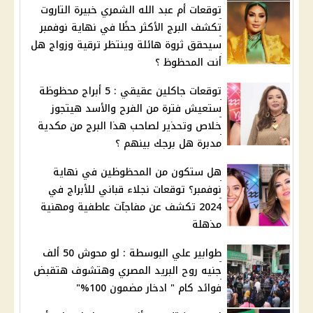
توقعات أم عبد الله الشمري خبيرة التاروت
تكشف البرج الأكثر حظًا في نهاية نوفمبر
سيحقق ثروة هائلة وينتظر ترقية وزواج هل
أنت المحظوظ ؟
توقعات جاكلين عقيقي : 5 أبراج محظوظة
ستعيش فترة من الفرح والأسد هيتجوز
خلاص وتحذير لصاحب هذا البرج من مكدية
مدبرة هل برجك بينهم ؟
هل ستكون من المحظوظين في نهاية
نوفمبر؟ توقعات نجلاء قباني للأبراج في
2024 تكشف عن مفاجآت عاطفية ومهنية
مذهلة
طوابير علي البوسطة : لو محوش 50 ألف
جنيه روح البريد المصري وهتشوف هتقبض
فوائد كام " ادخار مضمون 100%"