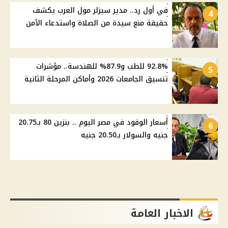
في أول رد.. مدير سيزلر مول العرب يكشف
4
حقيقة منع سيدة من الصلاة واستدعاء الأمن
92.8% للطب و87.9% للهندسة.. مؤشرات
5
تنسيق الجامعات 2026 وأماكن المرحلة الثانية
أسعار الوقود في مصر اليوم .. بنزين 80 بـ20.75
6
جنيه والسولار بـ20.50 جنيه
الاخبار العامة