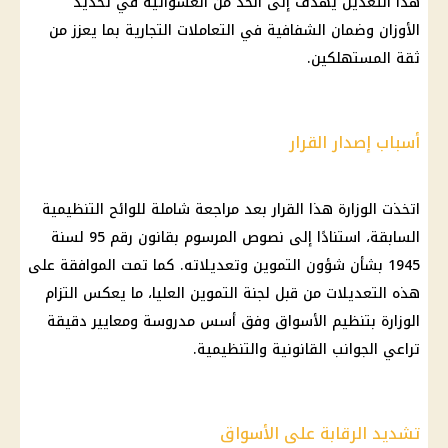
هذا التعديل يهدف إلى الحد من العشوائية في تحديد
الأوزان وضمان الشفافية في التعاملات التجارية بما يعزز من
ثقة
المستهلكين
.
أسباب إصدار القرار
اتخذت الوزارة هذا
القرار
بعد مراجعة شاملة للوائح التنظيمية
السابقة، استنادًا إلى نصوص المرسوم بقانون رقم 95 لسنة
1945 بشأن شؤون
التموين
وتعديلاته. كما تمت الموافقة على
هذه التعديلات من قبل لجنة
التموين
العليا، ما يعكس التزام
الوزارة بتنظيم
الأسواق
وفق أسس مدروسة ومعايير دقيقة
تراعي الجوانب القانونية والتنظيمية.
تشديد الرقابة على الأسواق