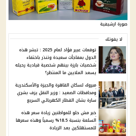
صورة ارشيفية
لا يفوتك
توقعات عبير فؤاد لعام 2025 : تبشر هذه
الدول بمفاجأت سعيدة وتنذر باختفاء
شخصيات بارزة بينهم شخصية قيادية رحيله
يسعد الملايين ما المنتظر؟
مبروك لسكان القاهرة والجيزة والأسكندرية
ومحافظات الصعيد : وزير النقل يزف بشري
سارة بشان القطار الكهربائي السريع
خبر مش حلو للمواطنين زيادة سعر هذه
السلعة بنسبة 18.5% رسمياً وهذه سعرها
للمستهلكين بعد الزيادة