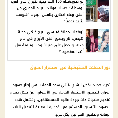
لو تحويشتك 150 ألف جنيه طيران علي أقرب
بوسطة : حساب فوائد البريد المصري من
أعلي وعاء ادخاري ينافس البنوك "فلوسك
بتزيد يومياً"
توقعات جمانة قبيسي : برج فلكي حظة
هيضرب نار ويصبح أغنى الأبراج فى عام
2025 ويحصل علي ميراث وحب وترقية هل
أنت المقصود ؟
دور الحملات التفتيشية في استقرار السوق
تحرك جديد يخص الشاي ،تأتي هذه الحملات في إطار جهود
الوزارة لتحقيق الاستقرار الكامل في
الأسواق
، من خلال ضمان
تقديم
منتجات
ذات جودة عالية للمستهلكين. وتشمل هذه
الجهود التنسيق المستمر مع الأجهزة المعنية لتفعيل آليات
الرقابة وتطبيق القوانين بكل حزم.