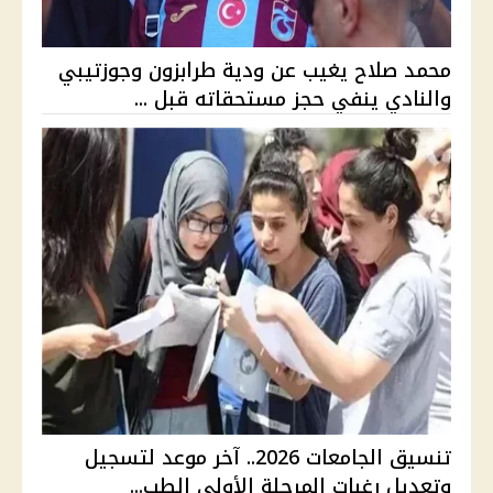
محمد صلاح يغيب عن ودية طرابزون وجوزتيبي
والنادي ينفي حجز مستحقاته قبل ...
تنسيق الجامعات 2026.. آخر موعد لتسجيل
وتعديل رغبات المرحلة الأولى الطب...