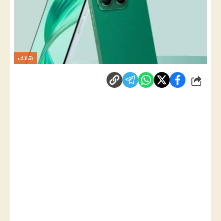
هاتف
شارك