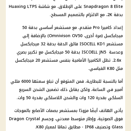
Snapdragon 8 Elite على الإطلاق. مع شاشة Huaxing LTPS
بدقة 2K، مع الالتزام بالتصميم المسطح.
إعداد كاميرا Pro متقدم، مع مستشعر أساسي بدقة 50
ميجابكسل (مرة أخرى، Omnivison OV50) بالإضافة إلى
مستشعر ISOCELL KD1 فائق الدقة بدقة 32 ميجابكسل
وعدسة ISCOELL JN5 بدقة 50 ميجابكسل مع تكبير بصري
2.6x. تظل الكاميرا الأمامية بنفس مستشعر 20 ميجابكسل
مثل K80 القياسي.
أما بالنسبة للبطارية، فمن المتوقع أن تبلغ سعتها 6000 مللي
أمبير في الساعة، ولكن يقابل ذلك تضمين الشحن السريع
السلكي بقدرة 120 وات والشحن اللاسلكي بقدرة 50 وات.
يأتي الهاتف أيضًا مزودًا بمستشعر بصمات الأصابع بالموجات
فوق الصوتية، وإطار متوسط ​​معدني، وجسم Dragon Crystal
Glass وتصنيف IP68 - مطابق تمامًا لمعيار K80.