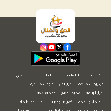
instagram
youtube
twitter
facebook
الرئيسية
الاخبار العامة
التقارير الخاصة
القسم الطبي
فيديوهات متنوعة
اخبار الفن
منوعات مسيحية
اخبار الرياضة
مطبخ الموقع
مواضيع عامة
الاقتصاد والبورصة
كمبيوتر وموبايل
اخبار الحق والضلال
فيديوهات فضائيات
مطبخ الاكل مع لى لى
تكنولوجيا