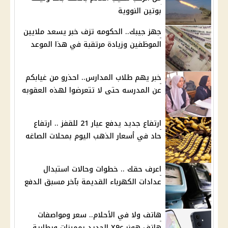
بوتين النووية
جهز جيبك.. الحكومه تزف خبر يسعد ملايين
الموظفين وزيادة مرتقبة في هذا الموعد
خبر يهم طلاب المدارس.. احذرو من غيابكم
عن المدرسه حتى لا تتعرضوا لهذه العقوبه
ارتفاع جديد يدفع عيار 21 للقفز .. ارتفاع
حاد في أسعار الذهب اليوم بمحلات الصاغه
اعرف حقك .. خطوات وحالات استبدال
عدادات الكهرباء القديمة بآخر مسبق الدفع
هاتف ولا في الأحلام.. سعر ومواصفات
هاتف هونر X9c الجديد بمميزات وبطارية