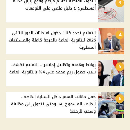
البحوث الفلكية تحسم مزاعم وقوع زلزال غدًا 6
3
أغسطس: لا دليل علمي على التوقعات
التعليم تحدد فئات دخول امتحانات الدور الثاني
4
2026 للثانوية العامة بالدرجة كاملة والمستندات
المطلوبة
روابط وهمية وتظليل إجابتين.. التعليم تكشف
5
سبب حصول ريم محمد على 4% بالثانوية العامة
حمل حقائب السفر داخل السيارة الخاصة..
6
الحالات المسموح بها ومتى تتحول إلى مخالفة
وسحب للرخصة