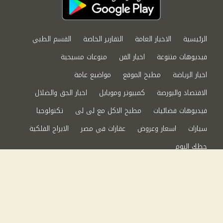
الرئيسية
الاخبار العامة
التقارير الخاصة
القسم الطبي
فيديوهات متنوعة
اخبار الفن
منوعات مسيحية
اخبار الرياضة
مطبخ الموقع
مواضيع عامة
الاقتصاد والبورصة
كمبيوتر وموبايل
اخبار الحق والضلال
فيديوهات فضائيات
مطبخ الاكل مع لى لى
تكنولوجيا
سيارات
اسعار وعروض
عقارات في مصر
الابراج الفلكية
حظك اليوم
من نحن
سياسة الخصوصية
اتصل بنا
©2024 الحق والضلال All Rights Reserved.
Powered by