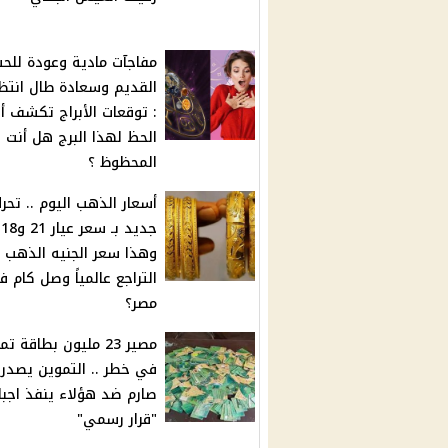
مفاجآت مادية وعودة للح
القديم وسعادة طال انتظا
: توقعات الأبراج تكشف أر
الحظ لهذا البرج هل أنت
المحظوظ ؟
أسعار الذهب اليوم .. تحر
جديد بـ سعر عيار 21 و18
وهذا سعر الجنيه الذهب 
التراجع عالمياً وصل كام 
مصر؟
مصير 23 مليون بطاقة ت
في خطر .. التموين يصدر ق
صارم ضد هؤﻻء ينفذ اجبار
"قرار رسمي"