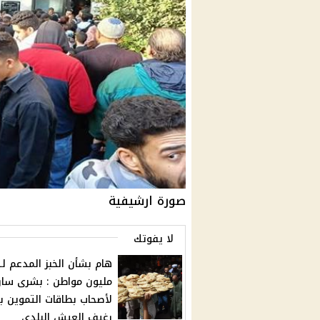
صورة ارشيفية
لا يفوتك
مليون مواطن : بشرى سار
لأصحاب بطاقات التموين ب
رغيف العيش البلدي