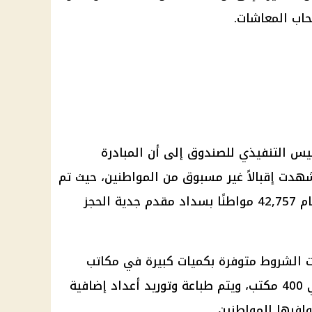
حاب المعاشات
.
ئيس
التنفيذي للصندوق إلى أن المبادرة
هدت إقبالاً غير مسبوق من
المواطنين
، حيث تم
، بينما قام 42,757 مواطنًا بسداد مقدم جدية الحجز
 الشروط
متوفرة بكميات كبيرة في
مكاتب
المميكن البالغ عددها حوالي 400 مكتب، ويتم طباعة وتوريد أعداد إضافية
افرها للمواطنين.