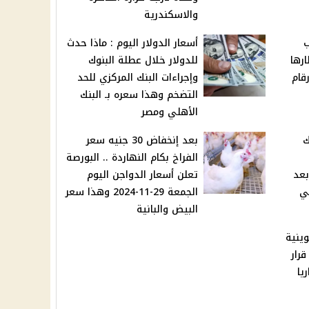
والاسكندرية
ب
أسعار الدولار اليوم : ماذا حدث
رها
للدولار خلال عطلة البنوك
قام
وإجراءات البنك المركزي للحد
التضخم وهذا سعره بـ البنك
الأهلي ومصر
ك
بعد إنخفاض 30 جنيه سعر
الفراخ بكام النهاردة .. البورصة
بعد
تعلن أسعار الدواجن اليوم
في
الجمعة 29-11-2024 وهذا سعر
البيض والبانية
موينية
رار
يا