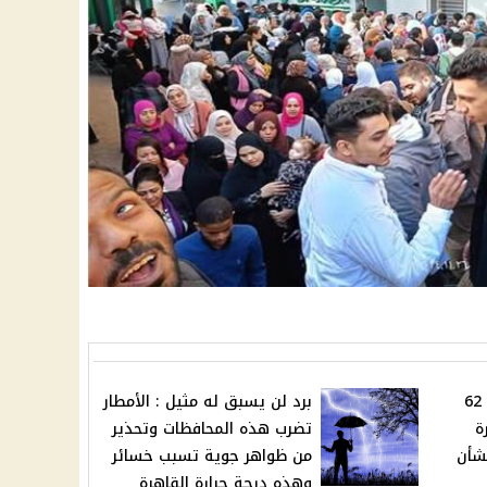
هام بشأن الخبز المدعم لـ 62
برد لن يسبق له مثيل : الأمطار
ة
تضرب هذه المحافظات وتحذير
شأن
من ظواهر جوية تسبب خسائر
وهذه درجة حرارة القاهرة