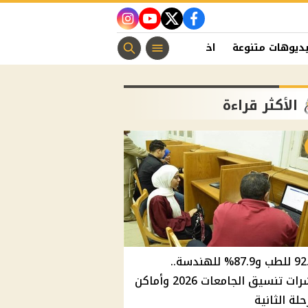
instagram
youtube
twitter
facebook
ديوهات متنوعة
اخبار الفن
منوعات مسيحية
اخبار الرياضة
الأكثر قراءة
92.8% للطب و87.9% للهندسة..
مؤشرات تنسيق الجامعات 2026 وأماكن
حلة الثانية