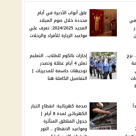
غلق أبواب الأديرة في أيام
 في
محددة خلال صوم الميلاد
ر
المجيد 2024/2025: تعرف علي
مواعيد الزيارة للأفراد والرحلات
 برج
إجازات بالكوم للطلاب.. التعليم
ة
تعلن 4 أيام عطلة وتصدر
توجيهات حاسمة للمديريات |
قعات
التفاصيل الكاملة هنا
ت WE تبدأ
صدمة كهربائية: انقطاع التيار
الكهربائي لمدة 8 أيام |
جدول المناطق المتأثرة
يوم 28
ومواعيد الانقطاع .. النور