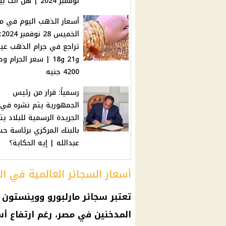
نوفمبر 2024 | هل أنت بينهم؟
أسعار الذهب اليوم في م
الخميس 28 نوفمبر 
و21 و18 | سعر الجرام 
4200 جنيه
رسمياً: قرار من رئيس
الجمهورية يتم نشره في
الجريدة الرسمية للبلاد ي
بالبنك المركزي برئاسة ح
عبدالله | إيه الحكاية؟
أسعار السجائر العالمية في ال
تعتبر سجائر مارلبورو ووينستون 
المدخنين في مصر، رغم ارتفاع أسع