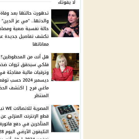
لا يفوتك
تدهورت حالتها بعد وفاة
والدتها.. "مي عز الدين"
حالة نفسية صعبة ومصاد
تكشف تفاصيل جديدة عن
معاناتها
هل أنت من المحظوظين؟..
فلكي سيحقق ثروات ضخم
وترقيات مالية مفاجئة في
ديسمبر 2024 حسب تو
ماغي فرح | اكتشف الحظ
المنتظر
المصرية للاتصالا
قطع الإنترنت المنزلي عن
المتأخرين في دفع فاتورة
التليفون الأرضي ال