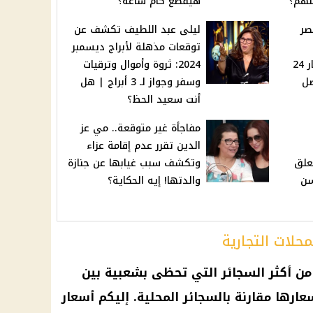
هيقطع كام ساعة؟
صر
ليلى عبد اللطيف تكشف عن
2024:
توقعات مذهلة لأبراج ديسمبر
تراجع في جرام الذهب عيار 24
2024: ثروة وأموال وترقيات
وصل
وسفر وجواز لـ 3 أبراج | هل
أنت سعيد الحظ؟
مفاجأة غير متوقعة.. مي عز
الدين تقرر عدم إقامة عزاء
تعلق
وتكشف سبب غيابها عن جنازة
سن
والدتها! إيه الحكاية؟
محلات التجارية
من أكثر السجائر التي تحظى بشعبية بين
ارها مقارنة بالسجائر المحلية. إليكم أسعار