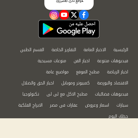
instagram
youtube
twitter
facebook
الرئيسية
الاخبار العامة
التقارير الخاصة
القسم الطبي
فيديوهات متنوعة
اخبار الفن
منوعات مسيحية
اخبار الرياضة
مطبخ الموقع
مواضيع عامة
الاقتصاد والبورصة
كمبيوتر وموبايل
اخبار الحق والضلال
فيديوهات فضائيات
مطبخ الاكل مع لى لى
تكنولوجيا
سيارات
اسعار وعروض
عقارات في مصر
الابراج الفلكية
حظك اليوم
من نحن
سياسة الخصوصية
اتصل بنا