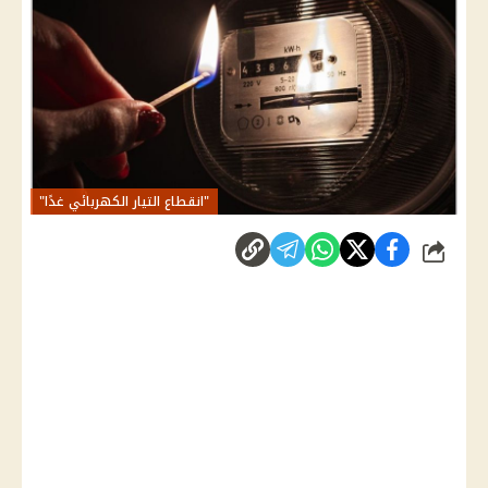
"انقطاع التيار الكهربائي غدًا"
شارك