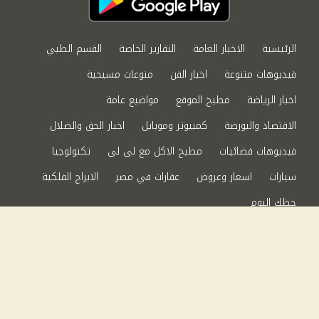
الرئيسية
الاخبار العامة
التقارير الخاصة
القسم الطبي
فيديوهات متنوعة
اخبار الفن
منوعات مسيحية
اخبار الرياضة
مطبخ الموقع
مواضيع عامة
الاقتصاد والبورصة
كمبيوتر وموبايل
اخبار الحق والضلال
فيديوهات فضائيات
مطبخ الاكل مع لى لى
تكنولوجيا
سيارات
اسعار وعروض
عقارات في مصر
الابراج الفلكية
حظك اليوم
من نحن
سياسة الخصوصية
اتصل بنا
©2024 الحق والضلال All Rights Reserved.
Powered by