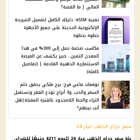
المالي | ما القصة؟
تقنية eSIM: دليلك الكامل لتفعيل الشريحة
الإلكترونية الحديثة على جميع الأجهزة
خطوة بخطوة
مكاسب ضخمة تصل إلى 300% في هذا
المعدن الثمين.. خبير يكشف عن الفرصة
الاستثمارية الذهبية القادمة | (تفاصيل
كاملة)
توقعات ماغي فرح: برج فلكي يحقق حلم
السفر والحب، و3 أبراج تودع الفقر وتستقبل
الثراء والحظ اللامحدود بالفترة المقبلة|هل
أنت بينهم؟
سعر جرام الذهب عيار 24:
بلغ
سعر جرام الذهب عيار 24
اليوم 4211 جنيهًا للشراء،