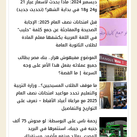
ديسمبر 2024: ماذا يحدث لأسعار عيار 21
و24 و18 في بداية الشهر؟ (تحديث جديد)
قبل امتحانات نصف العام 2025: الإجابة
الصحيحة والمفاجئة عن جمع كلمة "حليب"
في اللغة العربية يكشفها معلم المادة
لطلاب الثانوية العامة
الموضوع مفيهوش هزار.. بنك مصر يطالب
جميع عملائه بفعل هذا الأمر على وجه
السرعة | ما القصة؟
ما موقف الطلاب المسيحيين؟.. وزارة التربية
والتعليم تحدد مواعيد امتحانات نصف العام
2025 مع مراعاة أعياد الأقباط – تعرف على
التواريخ والتفاصيل
زحمة ناس على البوسطة: لو محوش 75 ألف
جنيه في جيبك، استثمرها في البريد
المصري بعائد مرتفع وأضمن مستقبلك