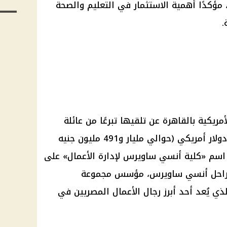
، مؤكدًا أهمية
الاستثمار
في
التعليم
والصحة
.
مريكية بالقاهرة عن تلقيها تبرعًا من عائلة
دولار
أمريكي (حوالي مليار و491 مليون
جنيه
اسم «كلية
أنسي ساويرس
لإدارة الأعمال» على
الراحل أنسي
ساويرس
، مؤسس مجموعة
لذي يُعد أحد أبرز
رجال
الأعمال المصريين في