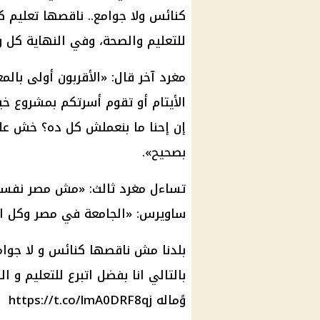
كنائس
ولا جوامع.. ناقصها
تعليم
كو
للتعليم والصحة، وفي النهاية كل و
مغرد آخر قال: «الأقربون أولى بالم
الأيتام أو تقوم أسرتكم بمشروع خ
إن إحنا ما بنعملش كل ده؟ خش 
بصحيح».
تساءل مغرد ثالث: «مش مصر نفس
ساويرس: «الجامعة في مصر وكل ال
بلدنا مش ناقصها
كنائس
و لا جوام
بالتالي انا بفضل اتبرع للتعليم و
ال
وًماله
https://t.co/lmA0DRF8qj