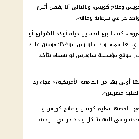
يس وعلاج كويس، وبالتالي أنا بفضل أتبرع
احد حر في تبرعاته وماله».
عروف، كنت اتبرع لتحسين حياة أولاد الشوارع أو
يري تعليمي». ورد
ساويرس
موضحًا: «ومين قالك
على موقع مؤسسة
ساويرس
لو يهمك تتأكد
ها أولى بها من
الجامعة
الأمريكية؟» فجاء رد
طلبة مصريين».
ع ..ناقصها
تعليم
كويس و علاج كويس و
صحة
و في النهاية كل واحد حر في تبرعاته