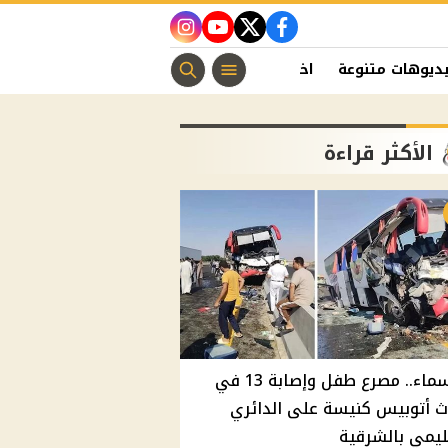
instagram
youtube
twitter
facebook
ديوهات متنوعة
اخبار الفن
منوعات مسيحية
اخبار الرياضة
الأكثر قراءة
بالأسماء.. مصرع طفل وإصابة 13 في
 أتوبيس كنيسة على الدائري
ليمي بالشرقية