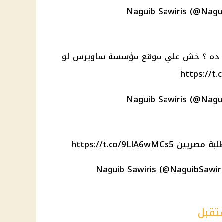
كل ده ؟ خش علي موقع مؤسسة ساويرس لو
https://t.
لبة مصريين
https://t.co/9LlA6wMCs5
تقبل