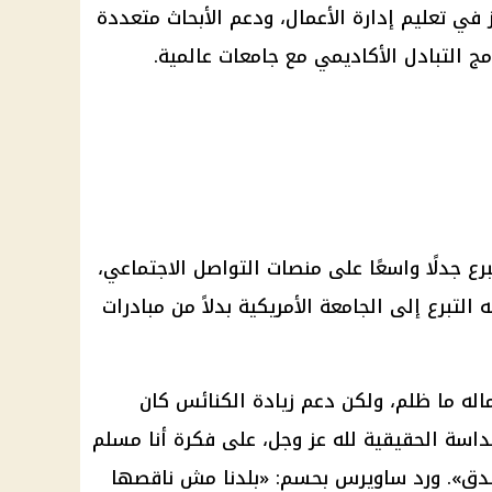
ز في
تعليم
إدارة الأعمال، ودعم الأبحاث متعددة
مج التبادل الأكاديمي مع جامعات عالمية.
تبرع جدلًا واسعًا على منصات
التواصل الاجتماعي
،
 التبرع إلى
الجامعة
الأمريكية بدلاً من مبادرات
اله ما ظلم، ولكن
دعم
زيادة
الكنائس
كان
داسة الحقيقية لله عز وجل، على فكرة أنا مسلم
دق». ورد
ساويرس
بحسم: «بلدنا مش ناقصها