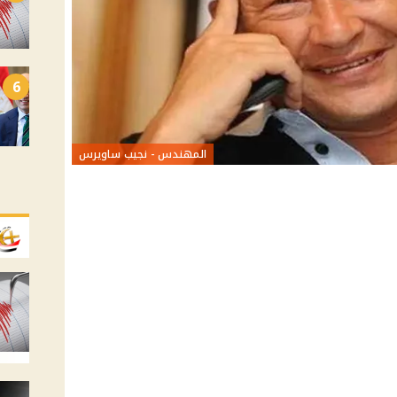
6
المهندس - نجيب ساويرس