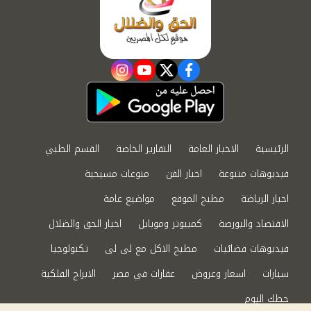
instagram
youtube
twitter
facebook
الرئيسية
الاخبار العامة
التقارير الخاصة
القسم الطبي
فيديوهات متنوعة
اخبار الفن
منوعات مسيحية
اخبار الرياضة
مطبخ الموقع
مواضيع عامة
الاقتصاد والبورصة
كمبيوتر وموبايل
اخبار الحق والضلال
فيديوهات فضائيات
مطبخ الاكل مع لى لى
تكنولوجيا
سيارات
اسعار وعروض
عقارات في مصر
الابراج الفلكية
حظك اليوم