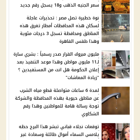
سعر الجنيه الذهب و18 يسجل رقم جديد
نوة خطيرة تصل مصر : تحذيرات عاجلة
لسكان هذه المحافظات أمطار تغرق هذه
المناطق ومحافظة تسجل 3 درجات مئوية
وهذا طقس القاهرة
مليون مبروك القرار صدر رسمياً : بشري سارة
لـ11 مليون مواطن وهذا موعد التنفيذ بعد
إعلان الحكومة هل انت من المستفيدين ؟
"زيادة المعاشات"
لمدة 6 ساعات متواصلة قطع مياه الشرب
عن مناطق حيوية بهذه المحافظة والشركة
توجة رسالة هامة للمواطنين وهذا رقم
الشكاوي
توقعات نجلاء قباني تبشر هذا البرج حظه
يلامس السماء أموال طائلة وسعادة غير