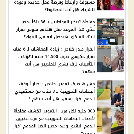
مسبوقة وارتباط وفرصة عمل جديدة وعودة
للشريك هل أنت المحظوظ؟
مفاجأة تنتظر المواطنين بـ 36 بنكاً بمصر
حتي هذا الموعد مش هتدفع فلوس بقرار
البنك المركزي هيحصل ايه في البنوك؟
القرار صدر خلاص : زيادة المعاشات لـ 6 فئات
بقرار حكومي صرف 14,500 جنيه لهؤلاء ..
التأمينات تزف بشري للملايين هل أنت
منهم؟
مش هتصرف تموين خلاص : اجبارياً وقف
البطاقات التموينية لـ 3 فئات من مستفيدي
الدعم بقرار رسمي هل أنت بينهم ؟
300 جنيه لكل فرد : التموين تكشف مفاجأة
لأصحاب البطاقات التموينية مع قرب تطبيق
الدعم النقدي وهذا مصير الخبز المدعم "قرار
مرتقب"