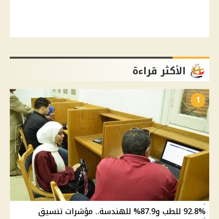
الأكثر قراءة
1
92.8% للطب و87.9% للهندسة.. مؤشرات تنسيق