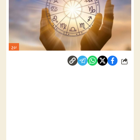
برج
شارك