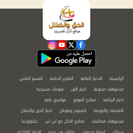
instagram
youtube
twitter
facebook
الرئيسية
الاخبار العامة
التقارير الخاصة
القسم الطبي
فيديوهات متنوعة
اخبار الفن
منوعات مسيحية
اخبار الرياضة
مطبخ الموقع
مواضيع عامة
الاقتصاد والبورصة
كمبيوتر وموبايل
اخبار الحق والضلال
فيديوهات فضائيات
مطبخ الاكل مع لى لى
تكنولوجيا
سيارات
اسعار وعروض
عقارات في مصر
الابراج الفلكية