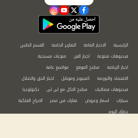
instagram
youtube
twitter
facebook
الرئيسية
الاخبار العامة
التقارير الخاصة
القسم الطبي
فيديوهات متنوعة
اخبار الفن
منوعات مسيحية
اخبار الرياضة
مطبخ الموقع
مواضيع عامة
الاقتصاد والبورصة
كمبيوتر وموبايل
اخبار الحق والضلال
فيديوهات فضائيات
مطبخ الاكل مع لى لى
تكنولوجيا
سيارات
اسعار وعروض
عقارات في مصر
الابراج الفلكية
حظك اليوم
من نحن
سياسة الخصوصية
اتصل بنا
©2024 الحق والضلال All Rights Reserved.