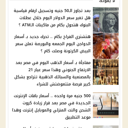
لا يفوتك
بعد تجاوز الـ50 جنيه وتسجيل ارقام قياسية
هل تغير سعر الدوﻻر اليوم خلال عطلات
البنوك هتحول بكام من ماكينات الـATM ؟
هتشتري الفراخ بكام .. تحرك جديد بـ أسعار
الدواجن اليوم الجمعه والبورصة تعلن سعر
البيض الكرتونة وصلت كام ؟
مفاجأة بـ أسعار الذهب اليوم في مصر بعد
اﻻرتفاع الجنوني وهذا سعر عيار 21
بالمصنعية والسبائك الذهبية تتراجع بشكل
كبير فرصة متتعوضتش للشراء
500 جنيه مرة واحده .. أسعار باقات الإنترنت
الجـديدة في مصر بعد قرار زيادة كروت
الشحن والنت المنزلي والموبايل إنترنت وهذا
موعد التطبيق