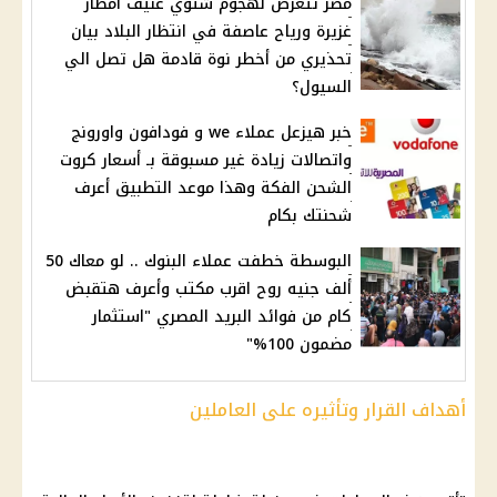
مصر تتعرض لهجوم شتوي عنيف أمطار
غزيرة ورياح عاصفة في انتظار البلاد بيان
تحذيري من أخطر نوة قادمة هل تصل الي
السيول؟
خبر هيزعل عملاء we و فودافون واورونج
واتصاﻻت زيادة غير مسبوقة بـ أسعار كروت
الشحن الفكة وهذا موعد التطبيق أعرف
شحنتك بكام
البوسطة خطفت عملاء البنوك .. لو معاك 50
ألف جنيه روح اقرب مكتب وأعرف هتقبض
كام من فوائد البريد المصري "استثمار
مضمون 100%"
أهداف القرار وتأثيره على العاملين