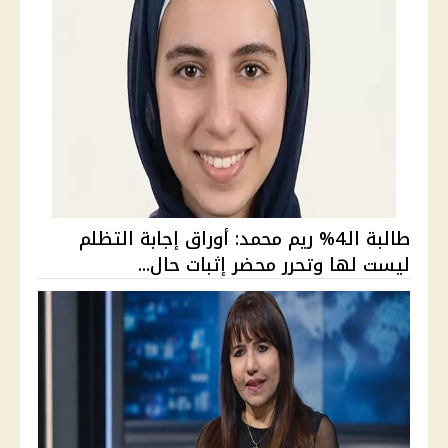
طالبة الـ4% ريم محمد: أوراق إجابة التظلم
ليست لها وتحرر محضر إثبات حال...