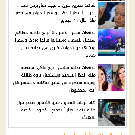
شاهد تصريح جرئ لـ نجيب ساويرس بعد
تحريك أسعار الذهب وسعر الدولار في مصر
ماذا قال ؟ " فيديو"
توقعات ميس الأمير : 5 أبراج فلكية حظهم
سيصل للسماء وسينالوا فراحًا وزوجًا وسفرًا
ويشهدون تحوﻻت كبري في بداية يناير
2025
توقعات نجلاء قباني : برج فلكي سيصبح
ملك الحظ السعيد ويستقبل ثروة طائلة
وفرحة منتظرة من سنين بنهاية ديسمبر هل
أنت المحظوظ؟
هام لركاب المترو : مترو الأنفاق يصدر قرار
صارم ينفذ اجبارياً بجميع الخطوط الخاصة
بالهيئة