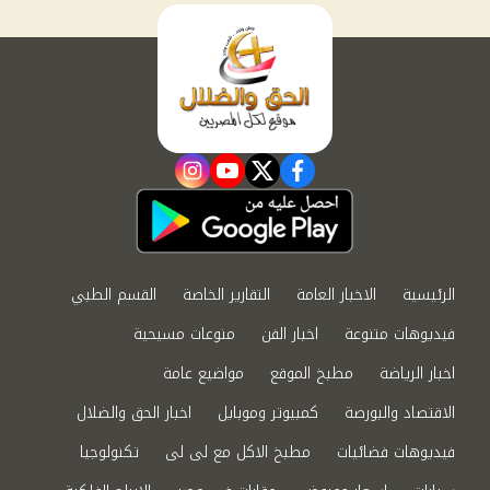
instagram
youtube
twitter
facebook
الرئيسية
الاخبار العامة
التقارير الخاصة
القسم الطبي
فيديوهات متنوعة
اخبار الفن
منوعات مسيحية
اخبار الرياضة
مطبخ الموقع
مواضيع عامة
الاقتصاد والبورصة
كمبيوتر وموبايل
اخبار الحق والضلال
فيديوهات فضائيات
مطبخ الاكل مع لى لى
تكنولوجيا