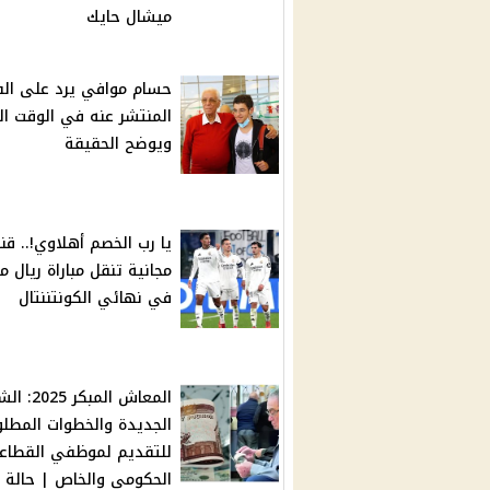
ميشال حايك
حسام موافي يرد على الف
المنتشر عنه في الوقت ال
ويوضح الحقيقة
يا رب الخصم أهلاوي!.. قنا
مجانية تنقل مباراة ريال م
في نهائي الكونتننتال
المعاش المبكر 
الجديدة والخطوات المطلو
للتقديم لموظفي القطاع
الحكومي والخاص | حالة