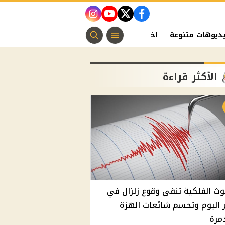
instagram
youtube
twitter
facebook
ديوهات متنوعة
اخبار الفن
منوعات مسيحية
اخبار الرياضة
الأكثر قراءة
وث الفلكية تنفي وقوع زلزال في
اليوم وتحسم شائعات الهزة
مرة