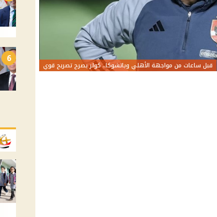
6
قبل ساعات من مواجهة الأهلي وباتشوكا.. كولر يصرح تصريح قوي