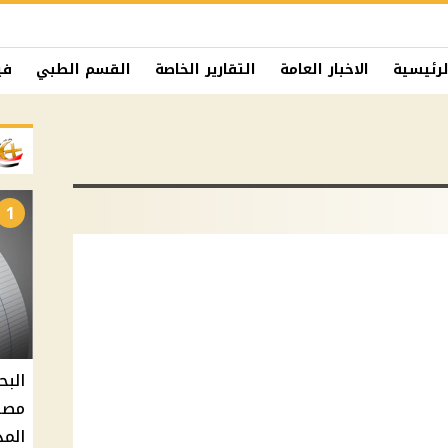
لرئيسية
الاخبار العامة
التقارير الخاصة
القسم الطبي
في
1
البح
مصر 
المد