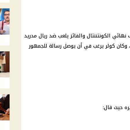
هائي الكونتننتال والفائز يلعب ضد ريال مدريد
لعجوز يوم 18 ديسمبر، وكان كولر يرغب في أن يوصل رسالة للجمهور
ه حيث قال: