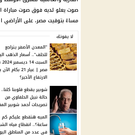
صوت يعلو لديه فوق صوت مباراة ال
مساءً بتوقيت مصر، على الأراضي ال
لا يفوتك
"المعدن الأصفر يتراجع
للخلف".. أسعار الذهب الي
السبت 
مصر | عيار 21 بكام الآ
الارتفاع الأخير؟
شوبير يقطع قلوبنا كلنا..
حالة نبيل الحلفاوي من
تصريحات أحمد شوبير المق
الميه هتقطع عليكم كم
ساعة؟.. انقطاع مياه الش
في عدد من المناطق اليوم