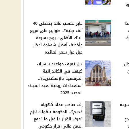
ة
ًا
عايز تكسب عائد يتخطى 40
ألف جنيه؟.. طوابير على فروع
رف
البنك الأهلي.. روح بسرعة
وأخطف أفضل شهادة ادخار
قبل قرار سعر الفائدة
ال
هل تعرف مواعيد سهرات
كيهك في الكاتدرائية
المرقسية بالإسكندرية؟..
استعدادات روحية لعيد الميلاد
المجيد 2025
سرعة
إنت صاحب عداد كهرباء
قديم؟.. الحكومة بتقولك لازم
دع
تعرف القرار دا قبل ما تدفع
الثمن غالي! قرار حكومي