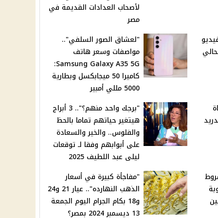
لأصحاب العدادات القديمة في
مصر
يديو
"لعشاق الصور السلفي"..
حالي
مواصفات وسعر هاتف
Samsung Galaxy A35 5G:
كاميرا 50 ميجابكسل وبطارية
5000 مللي أمبير
ة
"برجك واحد منهم؟".. 3 أبراج
دريد
هيتغير حياتهم تماما بالحظ
والفلوس.. والخير والسعادة
على أبوابهم وفقا لـ توقعات
ليلى عبد اللطيف 2025
2025: الشروط
"مفاجأة كبيرة في أسعار
بة
الذهب النهارده".. عيار 21 و24
ين
و18 بكام الجرام اليوم الجمعة
13 ديسمبر 2024 بمصر؟