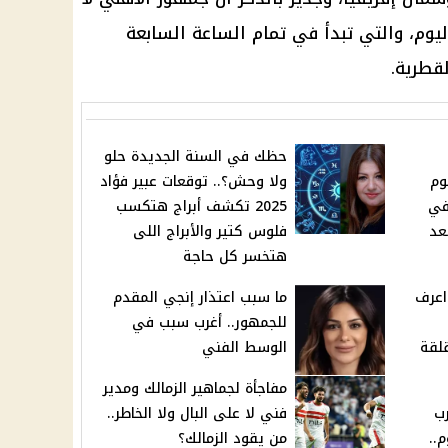
يوم، والتي تبدأ في تمام الساعة السابعة
قطرية.
حظك في السنة الجديدة حلو
وم
ولا وحش؟.. توقعات عبير فؤاد
14 ديسمبر 2024 في
2025 تكشف أبراج هتكسب
ن بعد
فلوس كتير والأبراج اللى
هتخسر كل حاجة
 اعرف
ما سبب اعتذار إنجي المقدم
للجمهور.. أغرب سبب في
لقة
الوسط الفني
مفاجأة لجماهير الزمالك ومدير
رب
فني لا على البال ولا الخاطر..
..
من يقود الزمالك؟