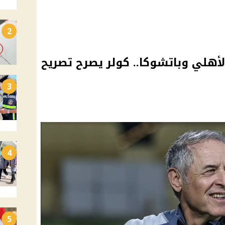
2
هلي وباتشوكا.. كولر يصرح تصريح
3
4
5