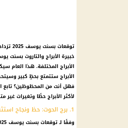
توقعات بسنت يوسف
2025 تزداد أهمية مع اقتراب
خبيرة الأبراج
والتاروت بسنت يوسف
الأبراج
المختلفة. هذا العام سيكو
الأبراج
ستتمتع بحظٍ كبير وسيتحق
فهل أنت من المحظوظين؟ تابع ا
لأكثر
الأبراج
حظًا وتغيرات غير مت
1. برج الحوت: حظ ونجاح استثنائي في 2025
وفقًا لـ
توقعات
بسنت يوسف 2025، سيكون