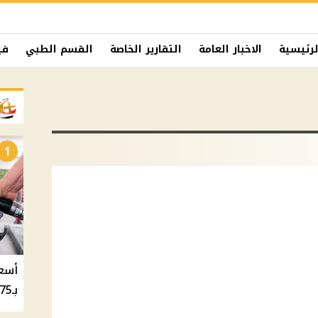
لرئيسية
الاخبار العامة
التقارير الخاصة
القسم الطبي
في
1
بـ20.75 جنيه والسولار بـ20.50 جنيه