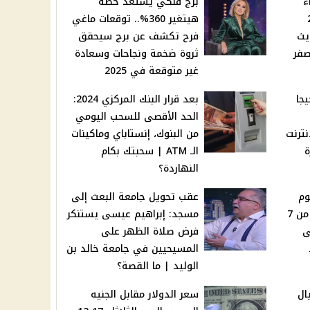
ء
برج فلكي يستعد حظه
2 و 24
هيتغير 360%.. توقعات ماغي
يث
فرح تكشف عن برج سيحقق
صفر
ثروة ضخمة ونجاحات وسعادة
غير متوقعة في 2025
صول على 10 جيجا
بعد قرار البنك المركزي 2024:
الحد الأقصى للسحب اليومي
ء الإنترنت
من البنوك، إنستاباي وماكينات
ة
الـ ATM | سحبتك بكام
النهاردة؟
وم
عقب تحويل جامعة البعث إلى
الجمعة 20 ديسمبر 2024 من 7
مسجد: إبراهيم عيسى يستنكر
لى
فرض صلاة الظهر على
المسيحيين في جامعة خالد بن
الوليد | ما القصة؟
ال
سعر الدولار مقابل الجنيه