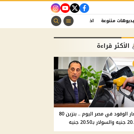
instagram
youtube
twitter
facebook
ديوهات متنوعة
اخبار الفن
منوعات مسيحية
اخبار الرياضة
الأكثر قراءة
أسعار الوقود في مصر اليوم .. بنزين 80