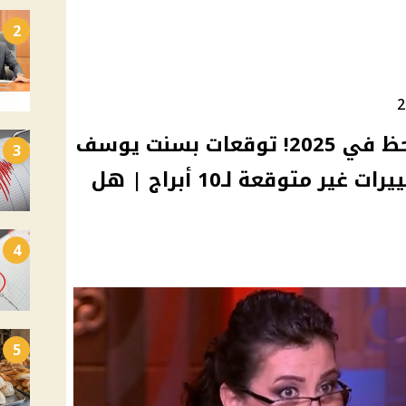
2
برجين هيسيطروا على الحظ في 2025! توقعات بسنت يوسف
3
تكشف مفاجآت كبيرة وتغييرات غير متوقعة لـ10 أبراج | هل
4
5