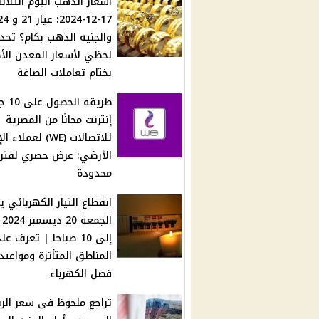
أسعار الذهب اليوم الثلاثا
17-12-2024: عيار 1
والجنيه الذهب بكام؟ تحد
لحظي لأسعار المعدن الأ
بختام تعاملات الصاغة
طريقة الح
إنترنت مجانًا من المصرية
للاتصالات (WE) لعملا
الأرضي: عرض حصري لفتر
محدودة
انقطاع التيار الكهربائي ي
إلى 10 صباحا | تعرف ع
المناطق المتأثرة ومواعيد
فصل الكهرباء
تراجع ملحوظ في سعر الري