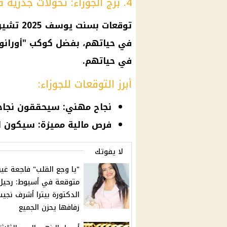
4. برج الجوزاء: تحولات جذرية في 2025
توقعات
بسنت يوسف 2025 تشير إلى أن
في حياتهم، بفضل كوكب "أورانو
في حياتهم.
أبرز التوقعات للجوزاء:
نجاح مهني: سيحققون نجاحا
فرص مالية مميزة: سيكون ل
لا يفوتك
"يا وجع القلب" فاجعة غير
متوقعة في أسيوط: رحيل
الدكتورة بيترا أشرف نجيب
زفافها يحزن الجميع