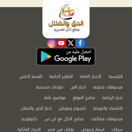
instagram
youtube
twitter
facebook
الرئيسية
الاخبار العامة
التقارير الخاصة
القسم الطبي
فيديوهات متنوعة
اخبار الفن
منوعات مسيحية
اخبار الرياضة
مطبخ الموقع
مواضيع عامة
الاقتصاد والبورصة
كمبيوتر وموبايل
اخبار الحق والضلال
فيديوهات فضائيات
مطبخ الاكل مع لى لى
تكنولوجيا
سيارات
اسعار وعروض
عقارات في مصر
الابراج الفلكية