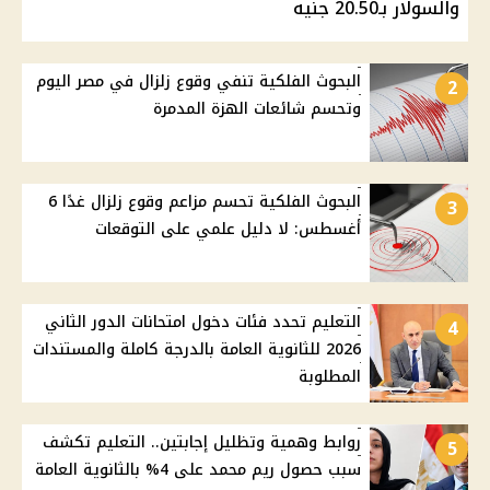
والسولار بـ20.50 جنيه
البحوث الفلكية تنفي وقوع زلزال في مصر اليوم
2
وتحسم شائعات الهزة المدمرة
البحوث الفلكية تحسم مزاعم وقوع زلزال غدًا 6
3
أغسطس: لا دليل علمي على التوقعات
التعليم تحدد فئات دخول امتحانات الدور الثاني
4
2026 للثانوية العامة بالدرجة كاملة والمستندات
المطلوبة
روابط وهمية وتظليل إجابتين.. التعليم تكشف
5
سبب حصول ريم محمد على 4% بالثانوية العامة