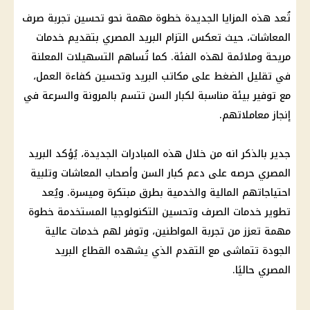
تُعد هذه المزايا الجديدة خطوة مهمة نحو تحسين تجربة
صرف
المعاشات
، حيث تعكس التزام
البريد
المصري
بتقديم خدمات
مريحة وملائمة لهذه الفئة. كما تُساهم التسهيلات المعلنة
في تقليل
الضغط
على
مكاتب البريد
وتحسين كفاءة العمل،
مع
توفير
بيئة مناسبة لكبار السن تتسم بالمرونة والسرعة في
إنجاز معاملاتهم.
جدير بالذكر انه من خلال هذه المبادرات الجديدة، يُؤكد
البريد
المصري
حرصه على
دعم
كبار السن وأصحاب
المعاشات
وتلبية
احتياجاتهم
المالية
والخدمية بطرق مبتكرة وميسرة. ويُعد
تطوير خدمات الصرف وتحسين التكنولوجيا المستخدمة خطوة
مهمة تعزز من تجربة
المواطنين
، وتوفر لهم خدمات عالية
الجودة تتماشى مع التقدم الذي يشهده القطاع
البريد
المصري
حاليًا.