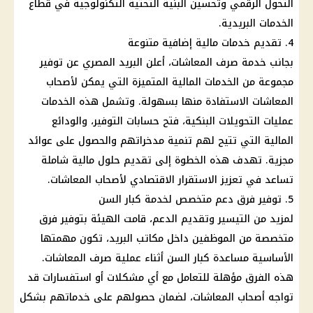
التحول الرقمي
وتحسين البنية التحتية التكنولوجية في قطاع
الخدمات البريدية.
4. تقديم خدمات
مالية
إضافية متنوعة
بجانب خدمة
صرف المعاشات
، أعلن
البريد المصري
عن
توفير
مجموعة من الخدمات
المالية
المتميزة التي يمكن
لأصحاب
المعاشات
الاستفادة منها بسهولة. وتشمل هذه الخدمات
عمليات التحويلات البنكية، فتح
حسابات التوفير
، والودائع
المالية
التي تتيح لهم تنمية مدخراتهم والحصول على عوائد
مجزية. تهدف هذه الخطوة إلى تقديم حلول
مالية
شاملة
تساعد في تعزيز الاستقرار الاقتصادي
لأصحاب المعاشات
.
5.
توفير
فرق
دعم
متخصص لخدمة كبار السن
لمزيد من التيسير وتقديم
الدعم
، قامت الهيئة بتوفير فرق
متخصصة من
الموظفين
داخل
مكاتب البريد
، تكون مهمتها
الأساسية مساعدة كبار السن أثناء عملية
صرف المعاشات
.
هذه الفرق مؤهلة للتعامل مع أي مشكلات أو استفسارات قد
تواجه
أصحاب المعاشات
، لضمان حصولهم على خدماتهم بشكل