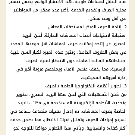
عناء التنقل لمسافات طويلة. هذا الانتشار الواسع يضمن تيسير
عملية الصرف وتقديم الخدمة لأكبر عدد ممكن من
المواطنين
في أقل وقت ممكن.
2. إتاحة الصرف المبكر لمستحقات
المعاش
استجابة لاحتياجات
أصحاب المعاشات
الطارئة، أعلن
البريد
المصري
عن إتاحة إمكانية
صرف المعاشات
قبل موعدها المحدد
في بعض الظروف الخاصة. وتتيح هذه
الميزة
لكبار السن تلبية
احتياجاتهم
المالية
العاجلة دون الانتظار لفترة الصرف
الرسمية، مما يخفف عنهم الأعباء ويمنحهم مرونة أكبر في
إدارة أمورهم المعيشية.
3. تطوير أنظمة التكنولوجيا الخاصة بالصرف
من ضمن التسهيلات التي أعلن عنها
البريد المصري
، تطوير
وتحديث الأنظمة الإلكترونية المستخدمة في
مكاتب البريد
الخاصة بصرف
المعاشات
. تم إدخال تقنيات متقدمة تساعد في
تسريع إجراءات الصرف وتقليل فترات الانتظار، مما يضمن خدمة
أكثر كفاءة وانسيابية. ويأتي هذا التطوير مواكبًا للتوجه نحو