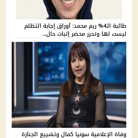
طالبة الـ4% ريم محمد: أوراق إجابة التظلم
ليست لها وتحرر محضر إثبات حال...
وفاة الإعلامية سونيا كمال وتشييع الجنازة