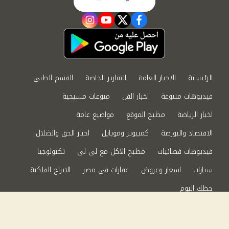
instagram
youtube
twitter
facebook
الرئيسية
الاخبار العامة
التقارير الخاصة
القسم الطبي
فيديوهات متنوعة
اخبار الفن
منوعات مسيحية
اخبار الرياضة
مطبخ الموقع
مواضيع عامة
الاقتصاد والبورصة
كمبيوتر وموبايل
اخبار الحق والضلال
فيديوهات فضائيات
مطبخ الاكل مع لى لى
تكنولوجيا
سيارات
اسعار وعروض
عقارات في مصر
الابراج الفلكية
حظك اليوم
من نحن
سياسة الخصوصية
اتصل بنا
©2024 الحق والضلال All Rights Reserved.