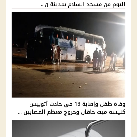
اليوم من مسجد السلام بمدينة ن...
وفاة طفل وإصابة 13 في حادث أتوبيس
كنيسة ميت خاقان وخروج معظم المصابين ...