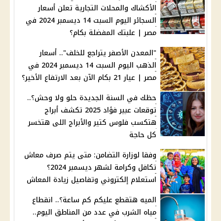
الأكشاك والمحلات التجارية تعلن أسعار
السجائر اليوم السبت 14 ديسمبر 2024 في
مصر | علبتك المفضلة بكام؟
"المعدن الأصفر يتراجع للخلف".. أسعار
الذهب اليوم السبت 14 ديسمبر 2024 في
مصر | عيار 21 بكام الآن بعد الارتفاع الأخير؟
حظك في السنة الجديدة حلو ولا وحش؟..
توقعات عبير فؤاد 2025 تكشف أبراج
هتكسب فلوس كتير والأبراج اللى هتخسر
كل حاجة
وفقا لوزارة التضامن: متى يتم صرف معاش
تكافل وكرامة لشهر ديسمبر 2024؟
استعلام إلكتروني وتفاصيل زيادة المعاش
الميه هتقطع عليكم كم ساعة؟.. انقطاع
مياه الشرب في عدد من المناطق اليوم..