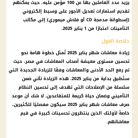
يزيد عدد العاملين بها عن 100 مؤمن عليه، حيث يمكنهم
تقديم استمارات تعديل
الأجور
على وسيط إلكتروني
(إسطوانة مدمجة CD أو فلاش ميموري) إلى مكاتب
التأمينات
اعتبارًا من 1
يناير 2025
.
خلاصة القول
زيادة معاشات شهر يناير 2025
تُمثل خطوة هامة نحو
تحسين مستوى معيشة أصحاب
المعاشات في مصر
، حيث
تم
رفع الحد الأدنى
والمعاشات وفقًا للزيادة الجديدة التي
ستُطبق بداية من يناير 2025. هذه الزيادة تأتي ضمن
سلسلة من الإصلاحات التي تهدف إلى تحسين النظام
التأميني وضمان حياة كريمة للمتقاعدين. لا شك أن
موعد
صرف معاشات شهر يناير 2025
سيكون مفصليًا للكثيرين،
خاصةً لأولئك الذين ينتظرون تحسينات كبيرة في قيم
معاشاتهم.