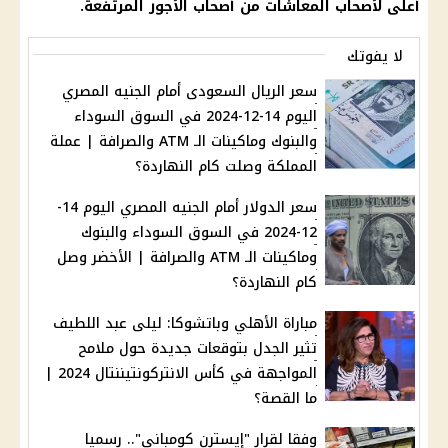
أعلى
لأصحاب المعاشات
من أصحاب
الأجور
المرتفعة.
لا يفوتك
سعر الريال السعودى أمام الجنيه المصري
اليوم 14-12-2024 في السوق السوداء
والبنوك وماكينات الـ ATM والصرافة | عملة
المملكة وصلت كام النهاردة؟
سعر الدولار أمام الجنيه المصري اليوم 14-
12-2024 في السوق السوداء والبنوك
وماكينات الـ ATM والصرافة | الأخضر وصل
كام النهاردة؟
مباراة الأهلي وباتشوكا: ليلى عبد اللطيف
تثير الجدل بتوقعات جديدة حول ملامح
المواجهة في كأس الانتركونتيننتال 2024 |
ما القصة؟
وفقا لقرار "إيسترن كومباني".. رسميا