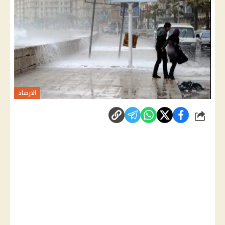
الارصاد
شارك