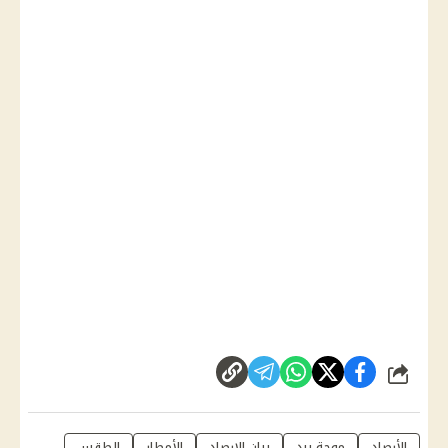
شارك
الأرصاد
موجة برد
بيان الارصاد
الأمطار
الطقس