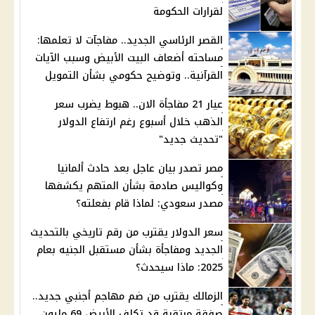
لقرارات الحكومة
القصر الرئاسي الجديد.. مفاجآت لا تعلمها:
مساحته أضعاف البيت الأبيض وسبب الآيات
القرآنية.. وتوضيح حكومي بشأن التمويل
عيار 21 مفاجأة الان.. هبوط يضرب سعر
الذهب خلال أسبوع رغم ارتفاع الدولار
"تحديث جديد"
مصر تصدر بيان عاجل بعد حادث ألمانيا
وكواليس صادمة بشأن المتهم يكشفها
مصدر سعودي: لماذا قام بفعلته؟
سعر الدولار يقترب من رقم تاريخي بالتحديث
الجديد ومفاجأة بشأن مستقبل الجنيه بعام
2025: ماذا سيحدث؟
الزمالك يقترب من ضم مهاجم أجنبي جديد..
صفقة مرتقبة قد تكلف الأبيض 69 مليون