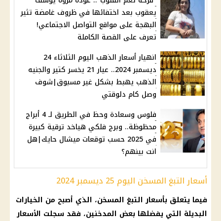
"فرحة تعم القلوب".. عودة مروة يوسف
يعقوب بعد اختفائها في ظروف غامضة تثير
البهجة على مواقع التواصل الاجتماعي!
تعرف على القصة الكاملة
انهيار أسعار الذهب اليوم الثلاثاء 24
ديسمبر 2024.. عيار 21 يخسر كتير والجنيه
الذهب يهبط بشكل غير مسبوق|شوف
وصل كام دلوقتي
فلوس وسعادة وحظ في الطريق لـ 4 أبراج
محظوظة.. وبرج فلكي هياخد ترقية كبيرة
في 2025 حسب توقعات ميشال حايك|هل
انت بينهم؟
أسعار التبغ المسخن اليوم 25 ديسمبر 2024
فيما يتعلق بأسعار
التبغ
المسخن، الذي أصبح من الخيارات
البديلة التي يفضلها بعض
المدخنين
، فقد سجلت
الأسعار