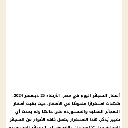
أسعار السجائر اليوم في مصر
، الأربعاء 25
ديسمبر 2024
،
شهدت استقرارًا ملحوظًا في
الأسعار
، حيث بقيت
أسعار
السجائر
المحلية والمستوردة على حالها ولم يحدث أي
تغيير يُذكر. هذا الاستقرار يشمل كافة الأنواع من
السجائر
المحلية مثل "كليوباترا"، بالإضافة إلى
السجائر
المستوردة