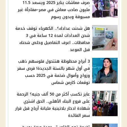
صرف معاشات يناير 2025 ويسعد 11.5
مليون صاحب معاش في مصر–مفاجأة غير
مسبوقة وبدون رسوم
هل شحنت عدادك؟.. الكهرباء توقف خدمة
شحن العدادات لمدة 12 ساعة في 3
محافظات.. اعرف التفاصيل وخلص شحنك
قبل الموعد
3 أبراج محظوظة هتتحول فلوسهم ذهب
في أول شهر بالسنة الجديدة! فرص سفر
وزواج وأموال ضخمة في 2025 حسب
توقعات كارمن شماس
عايز تكسب أكثر من 50 ألف جنيه؟ الزحمة
على فروع البنك الأهلي.. الحق اشتري
شهادة ادخار بلاتينية مليانة أرباح قبل قرار
سعر الفائدة