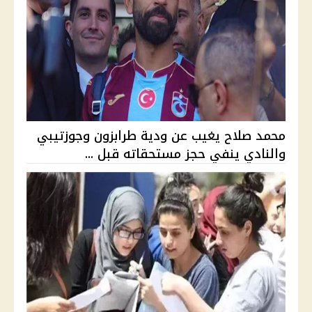
محمد صلاح يغيب عن ودية طرابزون وجوزتيبي
والنادي ينفي حجز مستحقاته قبل ...