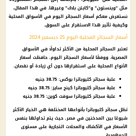
مثل "وينستون" و"كابتن بلاك" وغيرها. في هذا المقال،
نستعرض معكم
أسعار السجائر اليوم
في
الأسواق
المحلية
وكيفية تأثير هذا الاستقرار على السوق.
أسعار السجائر المحلية اليوم 25 ديسمبر 2024
تعتبر
السجائر
المحلية من الأكثر تداولًا في
الأسواق
المصرية. ووفقًا لأسعار
السجائر
اليوم، حافظت
أسعار
الأنواع المحلية على استقرارها دون أي زيادة أو نقصان.
علبة سجائر كليوباترا بوكس: 38.75 جنيه
علبة سجائر كليوباترا كينج سايز: 38.75 جنيه
علبة سجائر كليوباترا سوفت كوين: 38.75 جنيه
تظل
سجائر كليوباترا
بأنواعها المختلفة هي الخيار الأكثر
شيوعًا بين
المدخنين
في مصر، حيث يتم تداولها بنفس
الأسعار
في الأكشاك والمحلات التجارية على مستوى
الجمهورية.