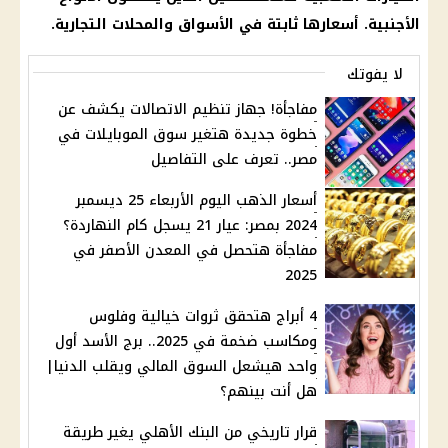
الأجنبية. أسعارها ثابتة في
الأسواق
والمحلات التجارية.
لا يفوتك
مفاجأة! جهاز تنظيم الاتصالات يكشف عن
خطوة جديدة هتغير سوق الموبايلات في
مصر.. تعرف على التفاصيل
أسعار الذهب اليوم الأربعاء 25 ديسمبر
2024 بمصر: عيار 21 يسجل كام النهاردة؟
مفاجأة هتحصل في المعدن الأصفر في
2025
4 أبراج هتحقق ثروات خيالية وفلوس
ومكاسب ضخمة في 2025.. برج الأسد أول
واحد هيشعل السوق المالي ويقلب الدنيا|
هل أنت بينهم؟
قرار تاريخي من البنك الأهلي يغير طريقة