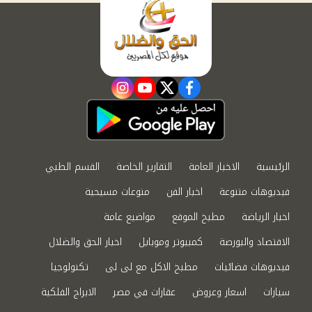
instagram
youtube
twitter
facebook
الرئيسية
الاخبار العامة
التقارير الخاصة
القسم الطبي
فيديوهات متنوعة
اخبار الفن
منوعات مسيحية
اخبار الرياضة
مطبخ الموقع
مواضيع عامة
الاقتصاد والبورصة
كمبيوتر وموبايل
اخبار الحق والضلال
فيديوهات فضائيات
مطبخ الاكل مع لى لى
تكنولوجيا
سيارات
اسعار وعروض
عقارات في مصر
الابراج الفلكية