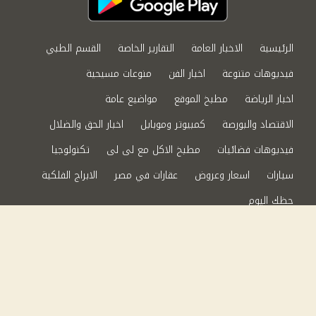
الرئيسية
الاخبار العامة
التقارير الخاصة
القسم الطبي
فيديوهات متنوعة
اخبار الفن
منوعات مسيحية
اخبار الرياضة
مطبخ الموقع
مواضيع عامة
الاقتصاد والبورصة
كمبيوتر وموبايل
اخبار الحق والضلال
فيديوهات فضائيات
مطبخ الاكل مع لى لى
تكنولوجيا
سيارات
اسعار وعروض
عقارات في مصر
الابراج الفلكية
حظك اليوم
من نحن
سياسة الخصوصية
اتصل بنا
©2024 الحق والضلال All Rights Reserved.
Powered by