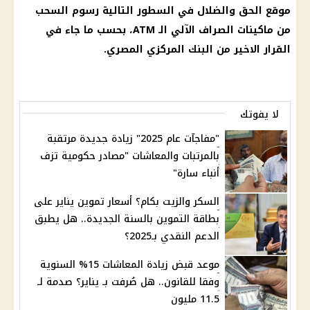
موقع الحق والضلال
في السطور التالية
رسوم السحب
من
ماكينات الصراف الآلي
الـ ATM، بحسب ما جاء في
القرار
الاخير من
البنك المركزي المصري
.
لا يفوتك
"مفاجآت عام 2025" زيادة جديدة مرتقبة
بالمرتبات والمعاشات "مصادر حكومية تزف
أنباء سارة"
السكر والزيت بكام؟ أسعار تموين يناير على
بطاقة التموين بالسنة الجديدة.. هل يطبق
الدعم النقدي بـ2025؟
موعد قبض زيادة المعاشات 15% السنوية
وفقا للقانون.. هل صُرفت بـ يناير؟ صدمة لـ
11.5 مليون