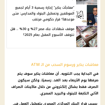
"مفاجآت يناير" إجازة رسمية 3 أيام لجميع
الموظفين وتعطيل البنوك والمدارس: متى
موعدها؟ قرار حكومي مرتقب
موقف شهادات بنك مصر 27% و 30% .. هل
تتوقف الأسبوع المقبل بعام 2025؟
معاشات يناير ورسوم السحب من الـ ATM
في البداية يجب التنويه، أن
معاشات يناير
سوف يتم
صرفها
يوم
الأربعاء بعد الغد، رسميًا، ولكن سيكون
الصرف فقط بشكل إلكتروني من خلال
ماكينات الصراف
الآلي
التابعة للبنوك والبريد
المصري
.
بسبب
قرار
البنك المركزي المصري
بتعطيل العمل في