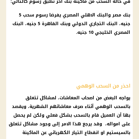
في حالة
السحب
من ماكينة
بنك
اخر تطبق
رسوم
كالتالي:
بنك مصر
والبنك
الاهلي
المصري
يفرضا
رسوم سحب
5
جنيه،
البنك التجاري الدولي
وبنك
القاهرة
5 جنيه،
البنك
المصري
الخليجي 10 جنيه.
احذر من السحب الوهمي
يواجه البعض من
اصحاب المعاشات
، لمشاكل تتعلق
بالسحب الوهمي أثناء صرف معاشاتهم الشهرية، ويقصد
بها أن العميل قام بالسحب بشكل فعلي ولكن لم يحصل
على امواله، وقد يرجع هذا الامر إلى وجود مشاكل تتعلق
بالسيستيم او
انقطاع التيار الكهربائي
عن الماكينة