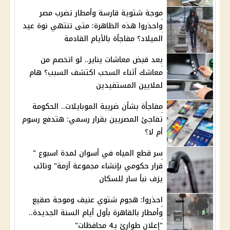
موجة شتوية قارسة وأمطار تضرب مصر
واحذروا هذه الظاهرة: متى تنتهي نوة عيد
الميلاد؟ مفاجأة بالأيام القادمة
بعد قبض معاشات يناير.. لو اتخصم من
معاشك أثناء السحب اكتشف السبب؟ هام
لملايين المستفيدين
مفاجأة بشأن ضريبة الموبايلات.. الحكومة
تفاجئ المصريين بقرار رسمي: هتدفع رسوم
أم لا؟
سر قطع المياه في أسوان لمدة اسبوع "
قرار حكومي بإنشاء مجموعة أزمة" ونائب
يزف نبأ سار للسكان
احذروا: هجوم شتوي عنيف وموجة صقيع
وأمطار بالقاهرة بأول أيام السنة الجديدة..
"إعلان طوارئ بـ4 محافظات"