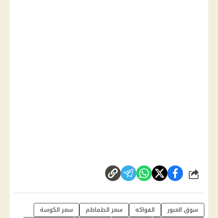
شارك
سوق العبور
الفواكه
سعر الطماطم
سعر الكوسة