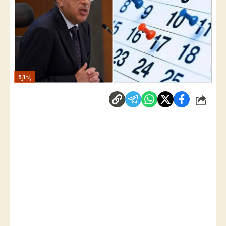
إجازة
شارك