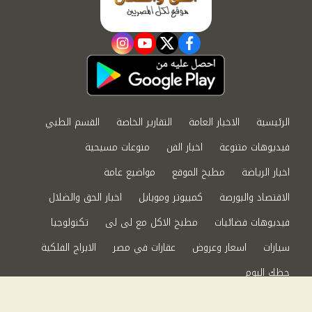
instagram
youtube
twitter
facebook
الرئيسية
الاخبار العامة
التقارير الخاصة
القسم الطبي
فيديوهات متنوعة
اخبار الفن
منوعات مسيحية
اخبار الرياضة
مطبخ الموقع
مواضيع عامة
الاقتصاد والبورصة
كمبيوتر وموبايل
اخبار الحق والضلال
فيديوهات فضائيات
مطبخ الاكل مع لى لى
تكنولوجيا
سيارات
اسعار وعروض
عقارات في مصر
الابراج الفلكية
حظك اليوم
من نحن
سياسة الخصوصية
اتصل بنا