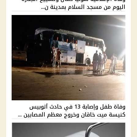
اليوم من مسجد السلام بمدينة ن...
وفاة طفل وإصابة 13 في حادث أتوبيس
كنيسة ميت خاقان وخروج معظم المصابين ...