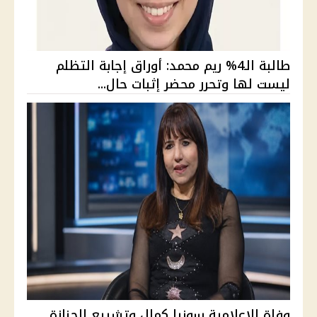
طالبة الـ4% ريم محمد: أوراق إجابة التظلم
ليست لها وتحرر محضر إثبات حال...
وفاة الإعلامية سونيا كمال وتشييع الجنازة