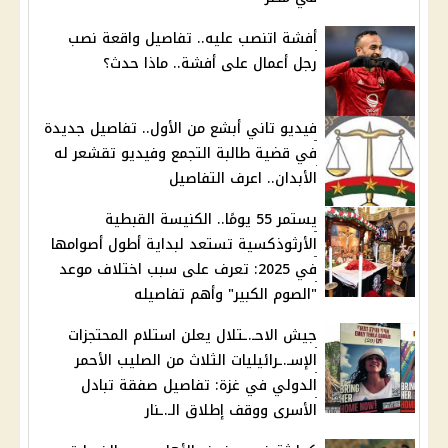
أفشة اتنصب عليه.. تفاصيل واقعة نصب
رجل أعمال على أفشة.. ماذا حدث؟
فيديو تاني أبشع من الأول.. تفاصيل جديدة
في قضية طالبة التجمع وفيديو تقشعر له
الأبدان.. اعرف التفاصيل
يستمر 55 يومًا.. الكنيسة القبطية
الأرثوذكسية تستعد لبداية أطول أصوامها
في 2025: تعرف على سبب اختلاف موعد
"الصوم الكبير" وأهم تفاصيله
جيش الاحـ.ـتلال يعلن استلام المحتجزات
الإسـ.ـرائيليات الثلاث من الصليب الأحمر
الدولي في غزة: تفاصيل صفقة تبادل
الأسرى ووقف إطلاق الـ.ـنار