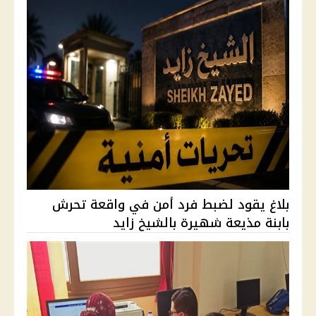
بلاغ يقود لضبط فرد أمن في واقعة تحرش
بابنة مذيعة شهيرة بالشيخ زايد