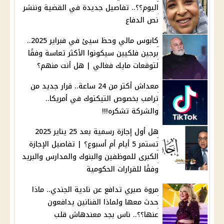
اليوم؟؟.. تفاصيل جديدة في القضية وننشر
نص الدفاع
كابوس مالي وحظ سيئ في فبراير 2025..
برجين فلكيين سيكونوا الأكثر تعاسة وفقًا
لتوقعات مايك فغالي | هل أنت منهم؟
معداش أكتر من 24 ساعة.. قرار جديد من
ترامب بخصوص التيكتوك في أمريكا..
والشركة تشكره!!!
هل أول إجازة رسمية بعد 25 يناير 2025
تستمر 5 أيام أم أسبوع؟ | تفاصيل الإجازة
الكبرى للموظفين والبنوك والمدارس والبريد
وفقًا للقرارات الحكومية
مروة صبري تدافع عن نادية الجندي.. ماذا
حدث معها ولماذا الفنانين يدافعون
عنها؟؟.. ناس بجد معندهاش قلب