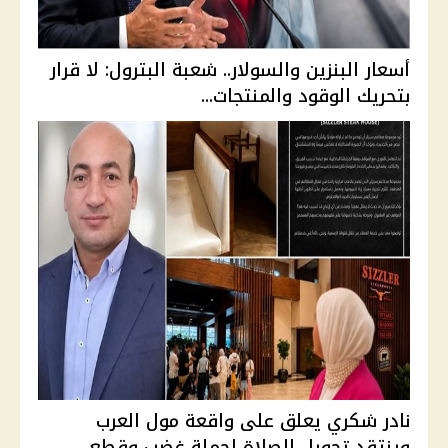
أسعار البنزين والسولار.. شعبة البترول: لا قرار
بتحريك الوقود والمنتجات...
نادر شكري يعلق على واقعة مول العرب
وينتقد تحويل الصلاة لحملة غضب وقطع ...