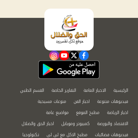
instagram
youtube
twitter
facebook
الرئيسية
الاخبار العامة
التقارير الخاصة
القسم الطبي
فيديوهات متنوعة
اخبار الفن
منوعات مسيحية
اخبار الرياضة
مطبخ الموقع
مواضيع عامة
الاقتصاد والبورصة
كمبيوتر وموبايل
اخبار الحق والضلال
فيديوهات فضائيات
مطبخ الاكل مع لى لى
تكنولوجيا