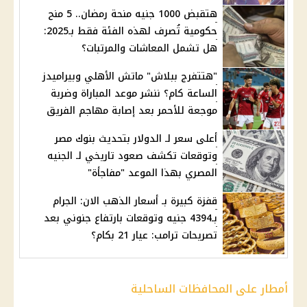
هتقبض 1000 جنيه منحة رمضان.. 5 منح
حكومية تُصرف لهذه الفئة فقط بـ2025:
هل تشمل المعاشات والمرتبات؟
"هتتفرج ببلاش" ماتش الأهلي وبيراميدز
الساعة كام؟ ننشر موعد المباراة وضربة
موجعة للأحمر بعد إصابة مهاجم الفريق
أعلى سعر لـ الدولار بتحديث بنوك مصر
وتوقعات تكشف صعود تاريخي لـ الجنيه
المصري بهذا الموعد "مفاجأة"
قفزة كبيرة بـ أسعار الذهب الان: الجرام
بـ4394 جنيه وتوقعات بارتفاع جنوني بعد
تصريحات ترامب: عيار 21 بكام؟
أمطار على المحافظات الساحلية