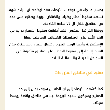
بحسب ما جاء في توقعات
الأرصاد
، فقد أوضحت أن البلاد شوف
تشهد
سقوط أمطار
وضباب وانخفاض الرؤية وصقيع على عدد
من المناطق خلال ال ٧٢ ساعة القادمة.
ووفقا الخرائط
الطقس
، فقد أظهرت
سقوط الإمطار
بداية من
الغد الأحد على
المحافظات
الشمالية الساحلية منها
الإسكندرية
وأيضا الوجه البحري وشمال سيناء ومحافظات مدن
القناة إضافة إلى
سقوط الأمطار
على مناطق متفرقة في
السواحل الغربية والشمالية للبلاد.
صقيع في مناطق المزروعات
كما كشفت
الأرصاد
إلى أن
الطقس
سوف يصل إلى حد
الصقيع
وسيكون شديد البرودة ليلا في مناطق واقعة بوسط
سيناء.