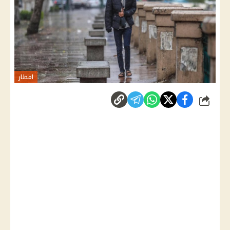
امطار
شارك