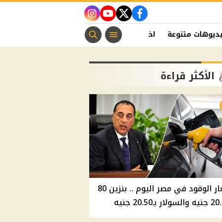
instagram
youtube
twitter
facebook
ديوهات متنوعة
اخبار الفن
منوعات مسيحية
اخبار الرياضة
الأكثر قراءة
أسعار الوقود في مصر اليوم .. بنزين 80