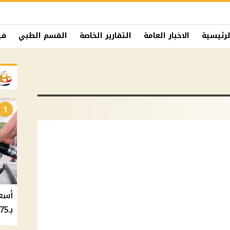
لرئيسية
الاخبار العامة
التقارير الخاصة
القسم الطبي
في
1
بـ20.75 جنيه والسولار بـ20.50 جنيه