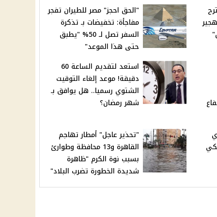
رح
"الحق احجز" مصر للطيران تفجر
هجير
مفاجأة: تخفيضات بـ تذكرة
"
السفر تصل لـ 50% "يطبق
حتى هذا الموعد"
استعد لتقديم الساعة 60
دقيقة! موعد إلغاء التوقيت
الشتوي رسميا.. هل يوافق بـ
فاع
شهر رمضان؟
ي
"تحذير عاجل" أمطار تهاجم
بكي
القاهرة و13 محافظة وطوارئ
بسبب نوة الكرم "ظاهرة
شديدة الخطورة تضرب البلاد"