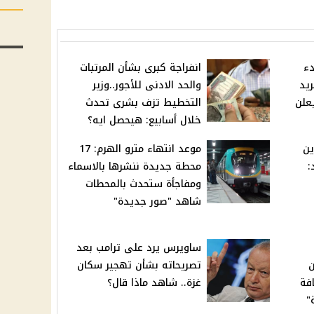
دء
انفراجة كبرى بشأن المرتبات
ريد
والحد الادنى للأجور..وزير
يعلن
التخطيط تزف بشرى تحدث
خلال أسابيع: هيحصل ايه؟
ين
موعد انتهاء مترو الهرم: 17
:
محطة جديدة ننشرها بالاسماء
ومفاجأة ستحدث بالمحطات
شاهد "صور جديدة"
ساويرس يرد على ترامب بعد
ن
تصريحاته بشأن تهجير سكان
فة
غزة.. شاهد ماذا قال؟
"