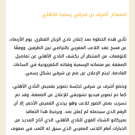
انضمام أشرف بن شرقي رسميا للأهلي
تأتي هذه الخطوة بعد إعلان
نادي الريان القطري
،
يوم
الأربعاء،
عن فسخ عقد
اللاعب
المغربي بالتراضي بين الطرفين. ووفقًا
للتوقعات، من المنتظر أن يكشف
النادي الأهلي
عن تفاصيل
الصفقة عبر منصاته الرسمية وقناته التلفزيونية في الساعات
القادمة، ليتم الإعلان عن ضم
بن شرقي
بشكل رسمي.
وخضع
أشرف بن شرقي
لجلسة تصوير بقميص
النادي الأهلي
،
كما تم تصوير فيديو تشويقي للإعلان عن الصفقة، وقد تم
تسريب بعض الصور للاعب وهو يرتدي القميص الأحمر، إلا أن
الرقم الذي سيحمله لم يُعلن بعد. ويرتبط هذا التعاقد
بميركاتو
الشتاء
القوي للنادي
الأهلي
، الذي أتاح العديد من
الخيارات أمام
اللاعب
المغربي الذي سبق له اللعب في صفوف