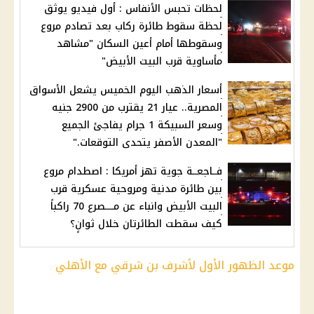
لحظات تحبس الأنفاس : أول فيديو يوثق
لحظة سقوط طائرة ركاب بعد تصادم مروع
وسقوطها أمام أعين السكان "مشاهد
مأساوية قرب البيت الأبيض"
أسعار الذهب اليوم الخميس يشعل الأسواق
المصرية.. عيار 21 يقترب من 2900 جنيه
وسعر السبيكة 1 جرام يفاجئ الجميع
"المعدن الأصفر يتحدى التوقعات."
فــاجعــة جوية تهز أمريكا : اصطدام مروع
بين طائرة مدنية ومروحية عسكرية قرب
البيت الأبيض وانباء عن مــــصرع 70 راكباً
كيف سقطت الطائرتان خلال ثوانٍ؟
موعد الظهور الأول لأشرف بن شرقي مع الأهلي