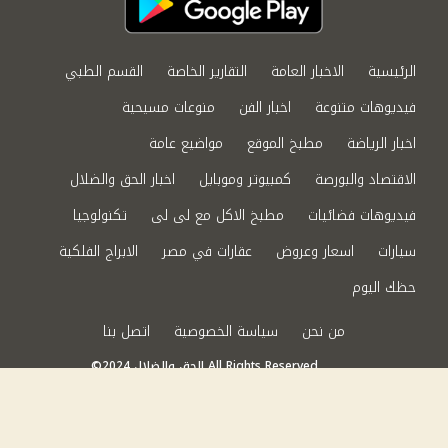
الرئيسية
الاخبار العامة
التقارير الخاصة
القسم الطبي
فيديوهات متنوعة
اخبار الفن
منوعات مسيحية
اخبار الرياضة
مطبخ الموقع
مواضيع عامة
الاقتصاد والبورصة
كمبيوتر وموبايل
اخبار الحق والضلال
فيديوهات فضائيات
مطبخ الاكل مع لى لى
تكنولوجيا
سيارات
اسعار وعروض
عقارات في مصر
الابراج الفلكية
حظك اليوم
من نحن
سياسة الخصوصية
اتصل بنا
©2024 الحق والضلال All Rights Reserved.
Powered by