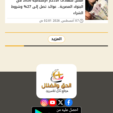
أفضل شهادات الادخار الإسلامية 2026 في
البنوك المصرية.. عوائد تصل إلى 27% وشروط
الشراء
07 أغسطس, 2026 02:01 ص
المزيد
instagram
youtube
twitter
facebook