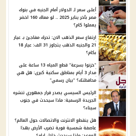
أعلى سعر لـ الدولار أمام الجنيه في بنوك
مصر بآخر يناير 2025 .. لو معاك 160 اخضر
يعملوا كام؟
ارتفاع سعر الذهب الان: تحرك مفاجئ بـ عيار
21 والجنيه الذهب يتجاوز 31 الف: عيار 18
بكام؟
"خزنوا بسرعة" قطع المياه 13 ساعة على
مدار 3 أيام بمناطق سكنية كبرى: هل هي
محافظتك؟ "بيان رسمي"
الرئيس السيسي يصدر قرار جمهوري تنشره
الجريدة الرسمية: ماذا سيحدث في جنوب
سيناء؟
هل ينقطع الانترنت والاتصالات حول العالم؟
عاصفة شمسية قوية تضرب الأرض بهذا
الموعد: ماذا سيحدث خلال ايام؟