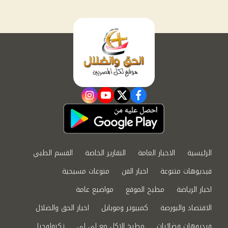
instagram
youtube
twitter
facebook
الرئيسية
الاخبار العامة
التقارير الخاصة
القسم الطبي
فيديوهات متنوعة
اخبار الفن
منوعات مسيحية
اخبار الرياضة
مطبخ الموقع
مواضيع عامة
الاقتصاد والبورصة
كمبيوتر وموبايل
اخبار الحق والضلال
فيديوهات فضائيات
مطبخ الاكل مع لى لى
تكنولوجيا