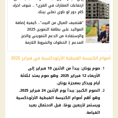
ارتفاعات العقارات في القرى؟ .. شوف اخرك
كام دور لو ناوي تعلي بيتك
"هتضيف العيال من البيت".. كيفية إضافة
المواليد على بطاقة التموين 2025
والإستفادة من الدعم التمويني والخبز
المدعم | الخطوات والشروط اللازمة
أصوام الكنيسة القبطية الأرثوذكسية في فبراير 2025
صوم يونان: يبدأ من الاثنين 10 فبراير إلى
الأربعاء 12 فبراير 2025. وهو صوم يمتد لثلاثة
أيام ويذكر بمعجزة يونان.
الصوم الكبير: يبدأ يوم الإثنين 24 فبراير 2025،
وهو أهم أصوام الكنيسة القبطية الأرثوذكسية
ويستمر لأربعين يومًا، قبل الاحتفال بعيد
القيامة.