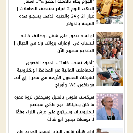
"الجرام بكام بالعملة الخضراء؟".. أسعار
الذهب اليوم 2 فبراير بمنتصف التعاملات |
عيار 21 و 24 والجنيه الذهب يسجلو هذه
القيمة بالدولار
لو لسه بتدور على شغل.. وظائف خالية
للشباب في الإمارات برواتب ولا في الخيال |
التقديم مفتوح الآن
"أخرك تسحب كام؟".. الحدود القصوى
للمعاملات المالية عبر المحافظ الإلكترونية
لشركات المحمول الأربعة في مصر | إي آند،
فودافون، WE، وأورنج
هيكسب فلوس بالهبل وهيحقق ثروة عمره
ما كان يتخيلها.. برج فلكي سينضم
للمليونيرات وسيتربع على عرش الثراء وفقًا
لـ توقعات نيفين أبو شالة
إزاي هيأثر قانون البناء الموحد الجديد على