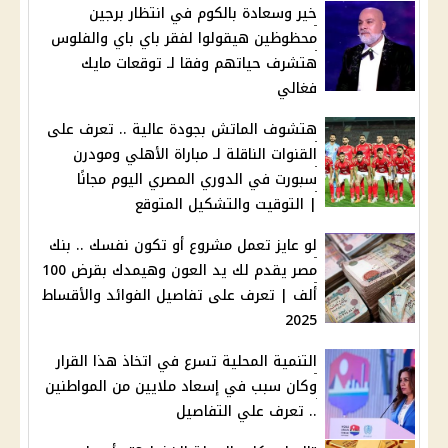
خير وسعادة بالكوم في انتظار برجين
محظوظين هيقولوا لفقر باي باي والفلوس
هتشرف حياتهم وفقا لـ توقعات مايك
فغالي
هتشوف الماتش بجودة عالية .. تعرف على
القنوات الناقلة لـ مباراة الأهلي ومودرن
سبورت في الدوري المصري اليوم مجانًا
| التوقيت والتشكيل المتوقع
لو عايز تعمل مشروع أو تكون نفسك .. بنك
مصر يقدم لك يد العون وهيمدك بقرض 100
ألف | تعرف على تفاصيل الفوائد والأقساط
2025
التنمية المحلية تسرع في اتخاذ هذا القرار
وكان سبب في إسعاد ملايين من المواطنين
.. تعرف علي التفاصيل