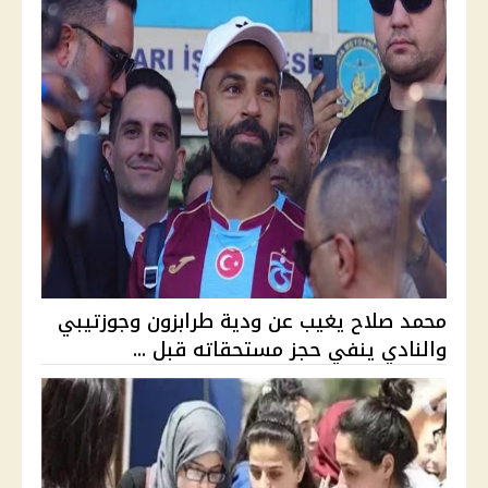
محمد صلاح يغيب عن ودية طرابزون وجوزتيبي
والنادي ينفي حجز مستحقاته قبل ...