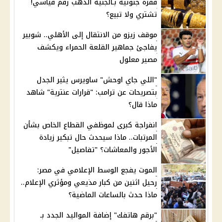
قفزة جنونية بـالجنيه الذهب رقم قياسي!
تشتري ولا تبيع؟
موقف زيزو من الانتقال إلى الأهلي.. شوبير
يفاجئ جماهير القلعة الحمراء ويكشف
مصير معلول
"اللي جاي اوحش" ساويرس يثير الجدل
بتصريحات عن ترامب: "قرارات عنترية" شاهد
ماذا قال؟
انفراجة كبرى لموظفي القطاع الخاص بشأن
المرتبات.. ماذا سيحدث حال تبكير زيادة
الأجور والمعاشات؟ "تفاصيل"
الموت يفجع الوسط الإعلامي في مصر:
رحيل اثنين من كبار مذيعي ومؤثري الإعلام..
ماذا حدث بالساعات الماضية؟
"برقم هاتفك" إضافة المواليد الجدد بـ