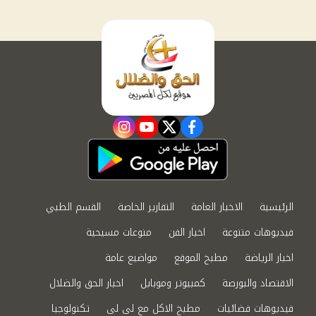
instagram
youtube
twitter
facebook
الرئيسية
الاخبار العامة
التقارير الخاصة
القسم الطبي
فيديوهات متنوعة
اخبار الفن
منوعات مسيحية
اخبار الرياضة
مطبخ الموقع
مواضيع عامة
الاقتصاد والبورصة
كمبيوتر وموبايل
اخبار الحق والضلال
فيديوهات فضائيات
مطبخ الاكل مع لى لى
تكنولوجيا