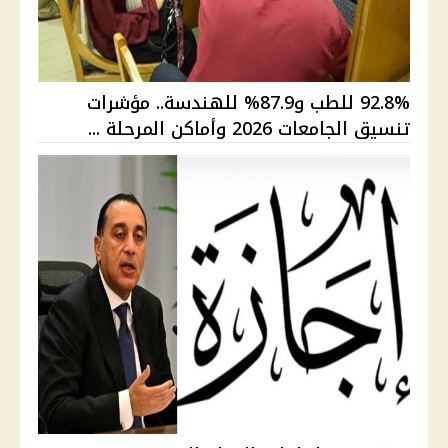
92.8% للطب و87.9% للهندسة.. مؤشرات
تنسيق الجامعات 2026 وأماكن المرحلة ...