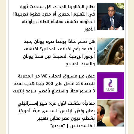
نظام البكالوريا الجديد: هل سيحدث ثورة
في التعليم المصري أم مجرد خطوة تجريبية؟
الحكومة تكشف مفاجأة للطلاب وأولياء
الأمور
هل تعلم لماذا يرتبط صوم يونان بعيد
القيامة رغم اختلاف المدتين؟ اكتشف
الرموز الروحية العميقة بين قصة يونان
والسيد المسيح
عرض غير مسبوق لعملاء WE من المصرية
للاتصالات: احصل على 200 جيجا هدية لمدة
3 شهور مجانًا واستمتع بأقصى سرعة إنترنت
مفاجأة تكشف لأول مرة: خبير إسـ.ـرائيلي
يعلن رفض الرئيس السيسي عرضًا أمريكيًا
بشطب ديون مصر مقابل تهجير
الفلسطينيين | "فيديو"