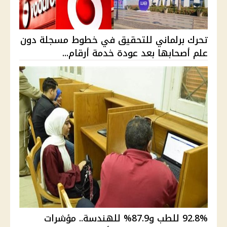
تحرك برلماني للتحقيق في خطوط مسجلة دون
علم أصحابها بعد عودة خدمة أرقام...
92.8% للطب و87.9% للهندسة.. مؤشرات