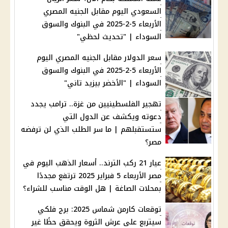
السعودي اليوم مقابل الجنيه المصري
الأربعاء 5-2-2025 في البنوك والسوق
السوداء | "تحديث لحظي"
سعر الدولار مقابل الجنيه المصري اليوم
الأربعاء 5-2-2025 في البنوك والسوق
السوداء | "الأخضر بيزيد تاني"
تهجير الفلسطينيين من غزة.. ترامب يجدد
دعوته ويكشف عن الدول التي
ستستقبلهم | ما سر الطلب الذي لن ترفضه
مصر؟
عيار 21 ركب الترند.. أسعار الذهب اليوم في
مصر الأربعاء 5 فبراير 2025 ترتفع مجددًا
بمحلات الصاغة | هل الوقت مناسب للشراء؟
توقعات كارمن شماس 2025: برج فلكي
سيتربع على عرش الثروة ويحقق حظًا غير