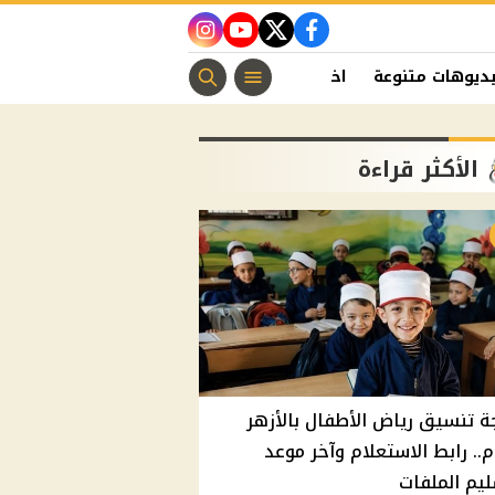
instagram
youtube
twitter
facebook
ديوهات متنوعة
اخبار الفن
منوعات مسيحية
اخبار الرياضة
الأكثر قراءة
ة تنسيق رياض الأطفال بالأزهر
م.. رابط الاستعلام وآخر موعد
يم الملفات