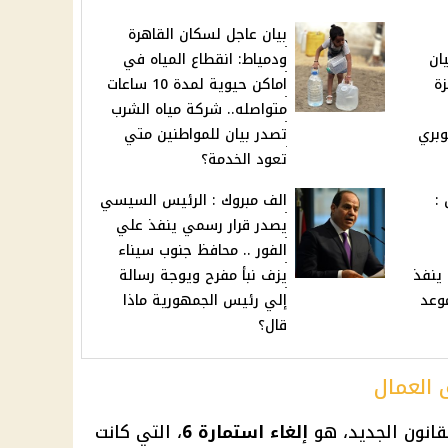
بيان عاجل لسكان القاهرة
يان
ودمياط: انقطاع المياه في
زة
اماكن حيوية لمدة 10 ساعات
متواصله.. شركة مياه الشرب
وبري
تصدر بيان للمواطنين متي
تعود الخدمة؟
:
الف مبروك : الرئيس السيسي
يصدر قرار رسمي ينفذ علي
الفور .. محافظ جنوب سيناء
 ينفذ
يزف نبأ مفرح ويوجة رسالة
وعد
إلي رئيس الجمهورية ماذا
قال؟
لقانون الجديد، هو
إلغاء استمارة 6
، التي كانت