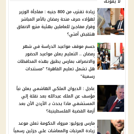
لا يفوتك
زيادة تقترب من 800 جنيه : مفاجأة الوزير
لهؤلاء صرف منحة رمضان بالأمر المباشر
وقرار مفاجئ للعاملين بهئية مترو الانفاق
هتقبض أمتي؟
حسم موقف مواعيد الدراسة في شهر
رمضان .. التعليم يعلن مواعيد الحضور
والانصراف بمارس يطبق بهذه المحافظات
هل تشمل تعليم القاهرة؟ "مستندات
رسمية"
عاجل : الديوان الملكي الهاشمي يعلن نبأ
مؤسف عن الملك عبدالله بعد نقلة إلي
المستشفي ماذا يحدث بـ الأردن الأن بعد
أزمة القضية الفلسطينية؟
مارس ويوليو: مبروك الحكومة تعلن موعد
زيادة المرتبات والمعاشات علي جزئين رسمياً