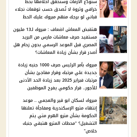
ستودّع الأزمات وستحقق أحلامها بحظ
خرافي وثروة لا تُصدق حسب توقعات نجلاء
قباني لو برجك منهم مبروك عليك الحظ
هتقبض المعاش اضعاف : مبروك لـ13 مليون
مستفيد صرف معاشات مارس من البريد
المصري قبل الموعد الرسمي بدون زحام هل
أصدر قرار بشأن زيادة المعاشات؟
مبروك بأمر الرئيس صرف 1000 جنيه زيادة
جديدة علي مرتبك وقرار مفاجئ بشأن
مرتبات فبراير 2025 بعد زيادة الحد الأدنى
للأجور.. قرار حكومي يفرح الموظفين
مبروك لسكان ابو قير والعجمي .. موعد
إنتهاء مترو الإسكندرية ومفاجأة تعلنها
الحكومة بشأن مترو الهرم متي يتم
التشغيل؟ "محطات المترو هتبقي جنبك
خلاص"