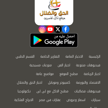
instagram
youtube
twitter
facebook
الرئيسية
الاخبار العامة
التقارير الخاصة
القسم الطبي
فيديوهات متنوعة
اخبار الفن
منوعات مسيحية
اخبار الرياضة
مطبخ الموقع
مواضيع عامة
الاقتصاد والبورصة
كمبيوتر وموبايل
اخبار الحق والضلال
فيديوهات فضائيات
مطبخ الاكل مع لى لى
تكنولوجيا
سيارات
اسعار وعروض
عقارات في مصر
الابراج الفلكية