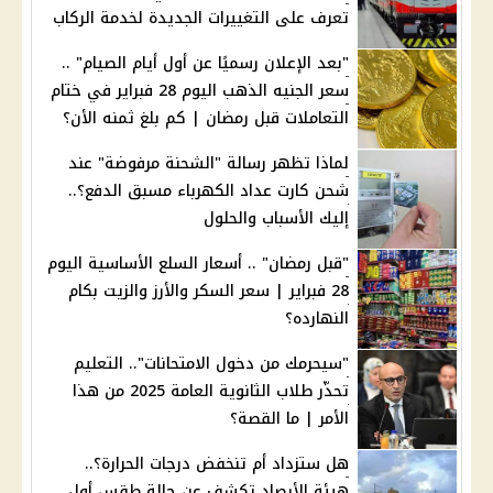
تعرف على التغييرات الجديدة لخدمة الركاب
"بعد الإعلان رسميًا عن أول أيام الصيام" ..
سعر الجنيه الذهب اليوم 28 فبراير في ختام
التعاملات قبل رمضان | كم بلغ ثمنه الأن؟
لماذا تظهر رسالة "الشحنة مرفوضة" عند
شحن كارت عداد الكهرباء مسبق الدفع؟..
إليك الأسباب والحلول
"قبل رمضان" .. أسعار السلع الأساسية اليوم
28 فبراير | سعر السكر والأرز والزيت بكام
النهارده؟
"سيحرمك من دخول الامتحانات".. التعليم
تحذّر طلاب الثانوية العامة 2025 من هذا
الأمر | ما القصة؟
هل ستزداد أم تنخفض درجات الحرارة؟..
هيئة الأرصاد تكشف عن حالة طقس أول