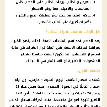
العرض والطلب: يزداد الطلب على الذهب خلال
المناسبات والأعياد، مما يرفع الأسعار.
حركة المضاربة: حيث تؤثر عمليات البيع والشراء
بكميات كبيرة على تقلب الأسعار.
هل الوقت مناسب لشراء الذهب؟
يعد الذهب أحد أهم الملاذات الآمنة، لذلك ينصح الخبراء
بمراقبة تحركات الأسعار قبل اتخاذ قرار الشراء. في حالة
استمرار الانخفاض، قد يكون الوقت مناسبًا لشراء
المشغولات الذهبية أو الاستثمار في السبائك.
خلاصة القول:
شهدت
أسعار الذهب اليوم
السبت 1 مارس،
أول أيام
رمضان
، تباينًا في
السوق المصري
، حيث سجل
عيار 21
وعيار 24 تغيرات واضحة بمنتصف التعاملات. يأتي هذا
التغير نتيجة لعوامل متعددة، منها تحركات
أسعار الذهب
عالميًا وتأثير العرض والطلب محليًا. مع استمرار التقلبات،