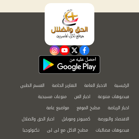
instagram
youtube
twitter
facebook
الرئيسية
الاخبار العامة
التقارير الخاصة
القسم الطبي
فيديوهات متنوعة
اخبار الفن
منوعات مسيحية
اخبار الرياضة
مطبخ الموقع
مواضيع عامة
الاقتصاد والبورصة
كمبيوتر وموبايل
اخبار الحق والضلال
فيديوهات فضائيات
مطبخ الاكل مع لى لى
تكنولوجيا