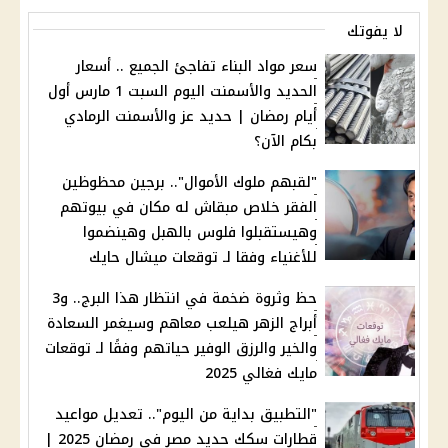
لا يفوتك
سعر مواد البناء تفاجئ الجميع .. أسعار
الحديد والأسمنت اليوم السبت 1 مارس أول
أيام رمضان | حديد عز والأسمنت الرمادي
بكام الآن؟
"لقبهم ملوك الأموال".. برجين محظوظين
الفقر خلاص مبقاش له مكان في بيوتهم
وهيستقبلوا فلوس بالهبل وهينضموا
للأغنياء وفقا لـ توقعات ميشال حايك
حظ وثروة ضخمة في انتظار هذا البرج.. و3
أبراج الزهر هيلعب معاهم وسيغمر السعادة
والخير والرزق الوفير حياتهم وفقًا لـ توقعات
مايك فغالي 2025
"التطبيق بداية من اليوم".. تعديل مواعيد
قطارات سكك حديد مصر في رمضان 2025 |