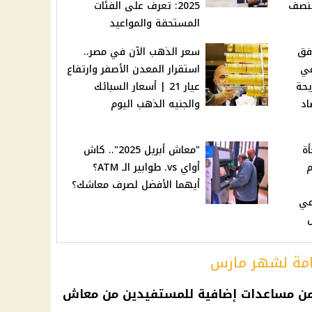
لنصف
2025: تعرف على الفئات
المستحقة والمواعيد
فق
سعر الذهب الآن في مصر..
ر في
استقرار المعدن الأصفر وارتفاع
يحة
عيار 21 | أسعار السبائك
اد
والجنيه الذهب اليوم
اجأة
"معاش أبريل 2025".. كاش
م
أواي vs. طوابير الـ ATM؟
أيهما الأفضل لصرف معاشك؟
مي
امة لشهر مارس
ة بمقدار 300 جنيه ضمن مساعدات إضافية للمستفيدين من معاش