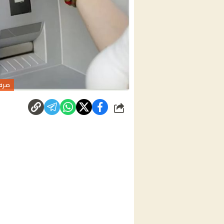
صرف معا
شارك