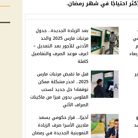
أكثر احتياجًا في شهر رمضان.
بعد الزيادة الجديدة.. جدول
في
مرتبات مارس 2025 والحد
م
الأدنى للأجور بعد التعديل –
 الأربعاء
اعرف موعد الصرف والتفاصيل
كاملة
ر
قبل ما تقبض مرتبات مارس
2025.. احذر مشكلة ممكن
توقفك! حل جديد لسحب
الفلوس بدون فيزا من ماكينات
الصراف الآلي
و
أخيرًا… قرار حكومي يسعد
سد
ملايين الأسر! صرف الزيادة
التموينية الجديدة في رمضان