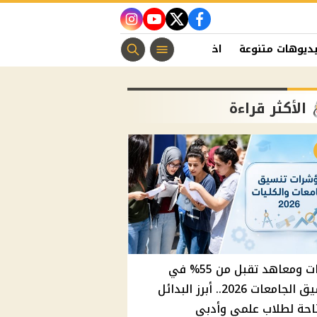
instagram
youtube
twitter
facebook
ديوهات متنوعة
اخبار الفن
منوعات مسيحية
اخبار الرياضة
الأكثر قراءة
كليات ومعاهد تقبل من 55% في
تنسيق الجامعات 2026.. أبرز البدائل
احة لطلاب علمي وأدبي