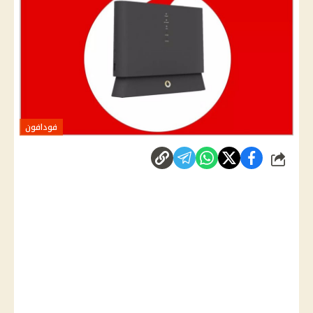
فودافون
شارك