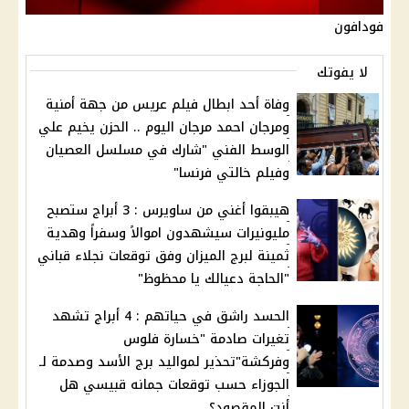
فودافون
لا يفوتك
وفاة أحد ابطال فيلم عريس من جهة أمنية
ومرجان احمد مرجان اليوم .. الحزن يخيم علي
الوسط الفني "شارك في مسلسل العصيان
وفيلم خالتي فرنسا"
هيبقوا أغني من ساويرس : 3 أبراج ستصبح
مليونيرات سيشهدون اموالاً وسفراً وهدية
ثمينة لبرج الميزان وفق توقعات نجلاء قباني
"الحاجة دعيالك يا محظوظ"
الحسد راشق في حياتهم : 4 أبراج تشهد
تغيرات صادمة "خسارة فلوس
وفركشة"تحذير لمواليد برج الأسد وصدمة لـ
الجوزاء حسب توقعات جمانه قبيسي هل
أنت المقصود؟