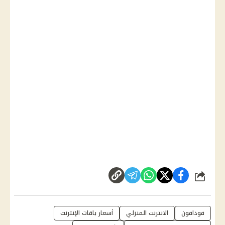
شارك
فودافون
الانترنت المنزلي
أسعار باقات الإنترنت