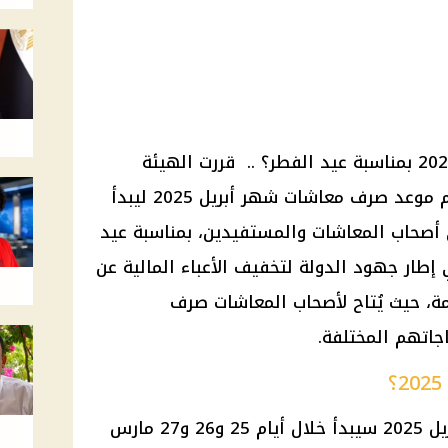
بمناسبة
عيد الفطر
؟ .. قررت الهيئة
م
موعد صرف معاشات شهر أبريل 2025
ليبدأ
أصحاب المعاشات
والمستفيدين، بمناسبة
عيد
إطار جهود الدولة لتخفيف الأعباء
المالية
عن
ة، حيث يُتاح لأصحاب
المعاشات
صرف
جاتهم المختلفة.
202
سيبدأ خلال أيام 25 و26 و27
مارس