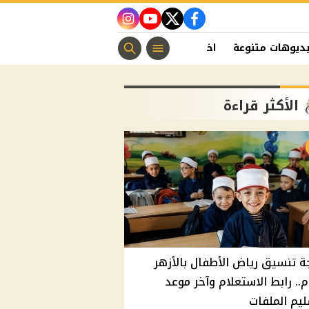
instagram
youtube
twitter
facebook
ديوهات متنوعة
اخبار الفن
منوعات مسيحية
اخبار الرياضة
الأكثر قراءة
ة تنسيق رياض الأطفال بالأزهر
م.. رابط الاستعلام وآخر موعد
يم الملفات