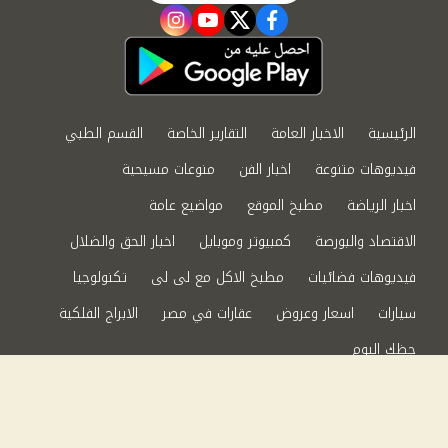
instagram
youtube
twitter
facebook
الرئيسية
الاخبار العامة
التقارير الخاصة
القسم الطبي
فيديوهات متنوعة
اخبار الفن
منوعات مسيحية
اخبار الرياضة
مطبخ الموقع
مواضيع عامة
الاقتصاد والبورصة
كمبيوتر وموبايل
اخبار الحق والضلال
فيديوهات فضائيات
مطبخ الاكل مع لى لى
تكنولوجيا
سيارات
اسعار وعروض
عقارات في مصر
الابراج الفلكية
حظك اليوم
من نحن
سياسة الخصوصية
اتصل بنا
©2024 الحق والضلال All Rights Reserved.