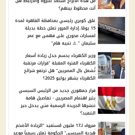
من هذه الأبراج استعد للثروة والارتباط هل
أنت محظوظ بينهم؟
غلق كوبري رئيسي بمحافظة القاهرة لمدة
15 يومًا..إدارة المرور تعلن خطة بديلة
لمسارات محوري على فهمى مع عمر
سليمان " ⚠️ تنبيه هام"
وزير الكهرباء يحسم جدل زيادة أسعار
الكهرباء الفترة المقبلة "قرارات مرتقبة
تُشغل بال المصريين" هل ترتفع شرائح
الكهرباء بشهر يوليو 2025؟
قرار جمهوري جديد من الرئيس السيسي
يثير اهتمام المصريين - تفاصيل هامة
تنشرها الجريدة الرسمية متي يدخل حيز
التنفيذ؟
مبروك لـ17 مليون مُستفيد "الزيادة الأضخم
هدية السيسي" الحكومة تعلن رسمياً موعد