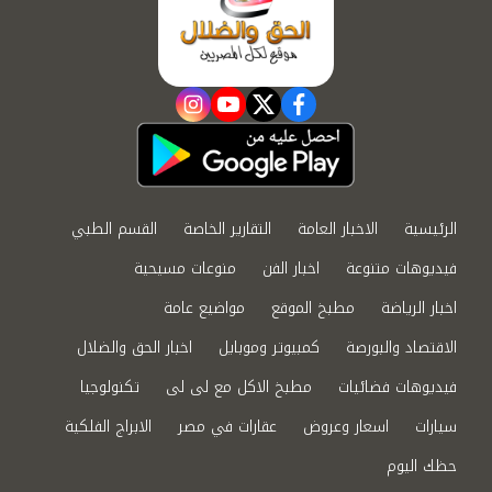
instagram
youtube
twitter
facebook
الرئيسية
الاخبار العامة
التقارير الخاصة
القسم الطبي
فيديوهات متنوعة
اخبار الفن
منوعات مسيحية
اخبار الرياضة
مطبخ الموقع
مواضيع عامة
الاقتصاد والبورصة
كمبيوتر وموبايل
اخبار الحق والضلال
فيديوهات فضائيات
مطبخ الاكل مع لى لى
تكنولوجيا
سيارات
اسعار وعروض
عقارات في مصر
الابراج الفلكية
حظك اليوم