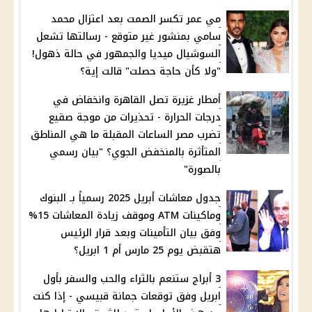
مي عمر تكسر الصمت بعد اعتزال محمد
سامي بمنشور غير متوقع - رسالتها تشعل
السوشيال ميديا والجمهور في حالة ذهول!
"ولا كأن حاجة حصلت" قالت إية؟
أمطار غزيرة تصل القاهرة وانخفاض في
درجات الحرارة - تحذيرات من موجة صقيع
تضرب مصر الساعات المقبلة ما هي المناطق
المتأثرة بالمنخفض الجوي؟ "بيان رسمي
بالصورة"
جدول معاشات أبريل 2025 رسمياً بـ البنوك
وماكينات ATM وموقف زيادة المعاشات 15%
وفق بيان التأمينات وبعد قرار الرئيس
هتقبض يوم 25 مارس أم 1 ابريل؟
3 أبراج ستنعم بالثراء والحب والسفر بأول
ابريل وفق توقعات جمانة قبيسي - إذا كنت