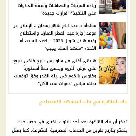
زيادة المرتبات والمعاشات وقيمة العلاوات
متي التنفيذ؟ "قرارات جديدة"
مفاجأة بـ عدد ايام شهر رمضان .. الإعلان عن
موعد إجازة عيد الفطر المبارك واستطلاع
رؤية هلال شوال 2025 - العيد السبت أم
الأحد؟ "معهد الفلك يجيب"
هيبقي أغني من ساويرس : برج فلكي يتربع
علي عرش الثروة ويحقق حظاً أسطورياً
وفلوس بالكوم في ليلة القدر وفق توقعات
نجلاء قباني "دعوات ست الكل"
بنك القاهرة في قلب المشهد الاقتصادي
يُذكر أن
بنك القاهرة
يعد أحد
البنوك
الكبرى في مصر، حيث
يتمتع بتاريخ طويل من
الخدمات المصرفية
المتنوعة، كما يمثل