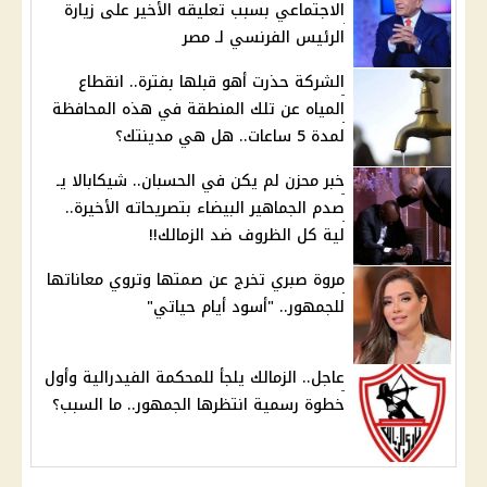
الاجتماعي بسبب تعليقه الأخير على زيارة
الرئيس الفرنسي لـ مصر
الشركة حذرت أهو قبلها بفترة.. انقطاع
المياه عن تلك المنطقة في هذه المحافظة
لمدة 5 ساعات.. هل هي مدينتك؟
خبر محزن لم يكن في الحسبان.. شيكابالا يـ
صدم الجماهير البيضاء بتصريحاته الأخيرة..
لية كل الظروف ضد الزمالك!!
مروة صبري تخرج عن صمتها وتروي معاناتها
للجمهور.. "أسود أيام حياتي"
عاجل.. الزمالك يلجأ للمحكمة الفيدرالية وأول
خطوة رسمية انتظرها الجمهور.. ما السبب؟