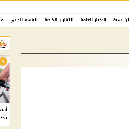
لرئيسية
الاخبار العامة
التقارير الخاصة
القسم الطبي
في
1
بـ20.75 جنيه والسولار بـ20.50 جنيه