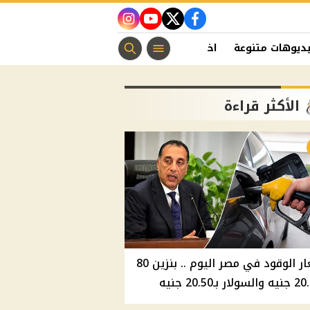
instagram
youtube
twitter
facebook
ديوهات متنوعة
اخبار الفن
منوعات مسيحية
اخبار الرياضة
الأكثر قراءة
أسعار الوقود في مصر اليوم .. بنزين 80