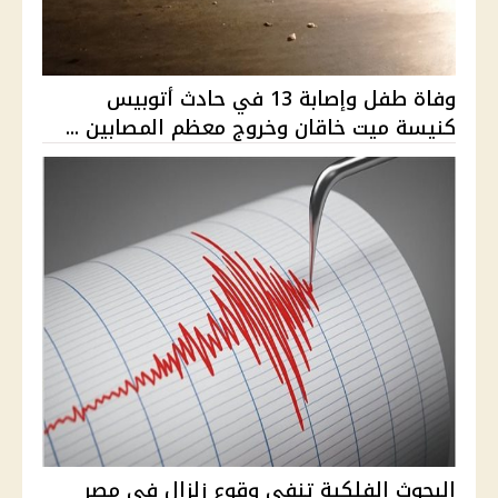
وفاة طفل وإصابة 13 في حادث أتوبيس
كنيسة ميت خاقان وخروج معظم المصابين ...
البحوث الفلكية تنفي وقوع زلزال في مصر