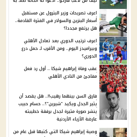
نيف من لاعب فاركو.. ادعوا له الحالة صعـ بة
اعرف تصريحات وزير البترول عن مستقبل
أسعار البنزين والسولار في الفترة القادمة..
هل يرتفع مجددا؟
اعرف ترتيب الدوري بعد تعادل الأهلي
وبيراميدز اليوم.. ومن الأقرب لـ حمل درع
الدوري؟
عقب وفاة إبراهيم شيكا .. أول رد فعل
مفاجئ من النادي الأهلي
فارق السن بينهما رهيب!!.. هل يقصد أن
يثير الجدل ويكيد "شيرين"؟.. حسام حبيب
ينشر صورة مثيرة لجدل برفقة خطيبته
عارضة الأزياء الأردنية
وصية إبراهيم شيكا التي كتبها قبل عام من