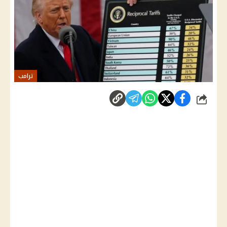
ترامب
شارك