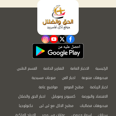
instagram
youtube
twitter
facebook
الرئيسية
الاخبار العامة
التقارير الخاصة
القسم الطبي
فيديوهات متنوعة
اخبار الفن
منوعات مسيحية
اخبار الرياضة
مطبخ الموقع
مواضيع عامة
الاقتصاد والبورصة
كمبيوتر وموبايل
اخبار الحق والضلال
فيديوهات فضائيات
مطبخ الاكل مع لى لى
تكنولوجيا
سيارات
اسعار وعروض
عقارات في مصر
الابراج الفلكية