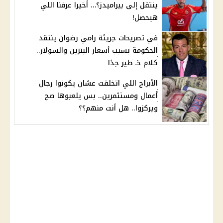
ينتقل إلى بيراميدز؟… أخيرا عرفنا اللي
هيحصل!
في تصريحات جريئة رامي رضوان ينتقد
الحكومة بسبب أسعار البنزين والسولار..
كلام خـ طير جدًا
الأبراج اللي اتخلقت عشان يكونوا رجال
أعمال ومستثمرين.. بس يلعبوها صح
ويركزوا.. هل أنت منهم؟؟