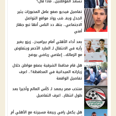
تسعد المواطنين.. ماذا قال؟
تفاصيل فيديو صفع عامل المخبوزات يثير
الجدل ويغـ ضب رواد مواقع التواصل
الاجتماعي.. بتهـ دد الناس أنها تبع جهاز
أمني
بعد أداء الأهلي أمام بيراميدز.. زيزو يغير
رأيه في الانتقال لـ المارد الأحمر ويتفاوض
مع الزمالك.. إعلامي رياضي يوضح
هل قام محافظ الشرقية بصفع مواطن خلال
زياراته الميدانية في المحافظة؟.. اعرف
تفاصيل الواقعة
منتخب مصر يصعد لـ كأس العالم وأخيرا بعد
طول انتظار.. اعرف التفاصيل
هل يكمل رامي ربيعة مسيرته مع الأهلي أم