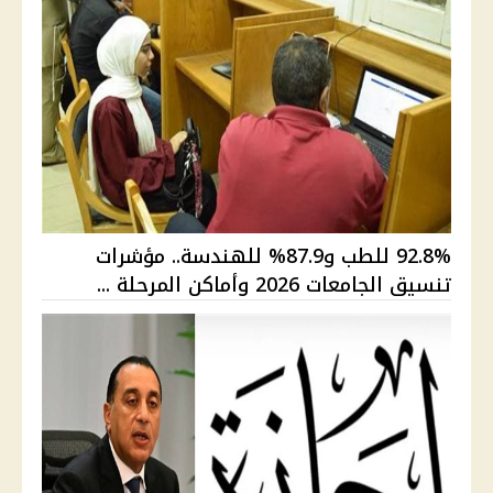
92.8% للطب و87.9% للهندسة.. مؤشرات
تنسيق الجامعات 2026 وأماكن المرحلة ...