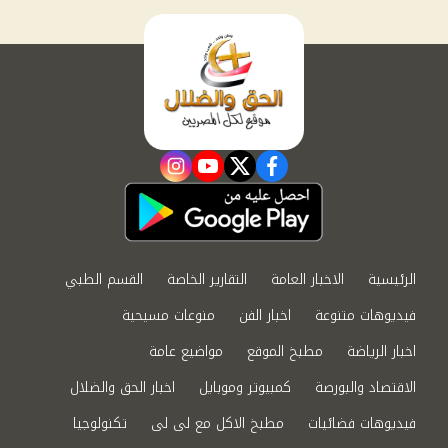
instagram
youtube
twitter
facebook
الرئيسية
الاخبار العامة
التقارير الخاصة
القسم الطبي
فيديوهات متنوعة
اخبار الفن
منوعات مسيحية
اخبار الرياضة
مطبخ الموقع
مواضيع عامة
الاقتصاد والبورصة
كمبيوتر وموبايل
اخبار الحق والضلال
فيديوهات فضائيات
مطبخ الاكل مع لى لى
تكنولوجيا