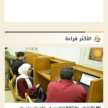
الأكثر قراءة
1
92.8% للطب و87.9% للهندسة.. مؤشرات تنسيق