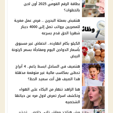
بطاقة الرقم القومي 2025 أون لاين
بالخطوات؟
هتقبض بعملة البحرين .. فرص عمل مغرية
للمصريين برواتب تصل إلى 4000 دينار
شهريا الحق قدم بسرعه
الكيلو بكام انهارده.. انخفاض غير مسبوق
بأسعار الدواجن اليوم ومفاجأة بسعر كرتونة
البيض
هتصيف فى الساحل ابسط ياعم.. 4 أبراج
تحظى بمكاسب مالية غير متوقعة مذهلة
هذا الصيف هل أنت سعيد الحظ؟
هنا الزاهد تنهار من البكاء على الهواء
وتكشف اسرار تعرض لاول مره عن حياتها
الشخصيه
مش هتاخد معاش تاني خلاص .. تحذير