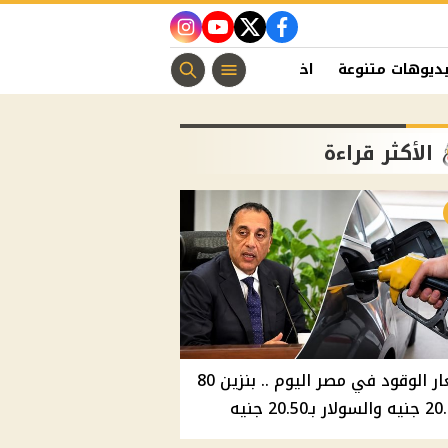
instagram
youtube
twitter
facebook
ديوهات متنوعة
اخبار الفن
منوعات مسيحية
اخبار الرياضة
الأكثر قراءة
أسعار الوقود في مصر اليوم .. بنزين 80