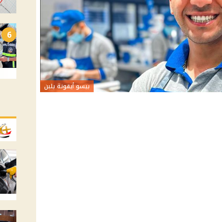
6
بيسو أيقونة بلبن