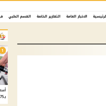
لرئيسية
الاخبار العامة
التقارير الخاصة
القسم الطبي
في
1
بـ20.75 جنيه والسولار بـ20.50 جنيه