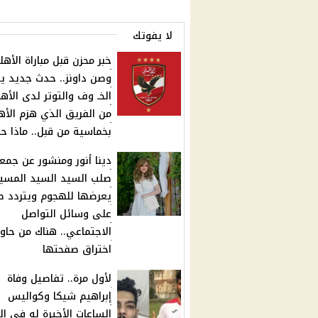
لا يفوتك
خبر محزن قبل مباراة الأه
وصن داونز.. حدث جديد يز
الخـ وف والتوتر لدى الأه
من الفريق الذي هزم الأ
بخماسية من قبل.. ماذا ح
دينا أنور ومنشور عن جمع
صلب السيد السيد المسي
يعرضها للهجوم ويتردد ص
على وسائل التواصل
الاجتماعي.. هناك من حاو
اختراق صفحتها
لأول مرة.. تفاصيل وفاة
إبراهيم شيكا وكواليس
الساعات الأخيرة له في الح