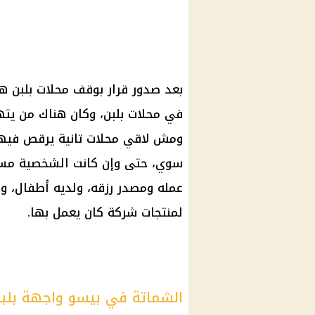
بعد صدور
قرار
بوقف
محلات بلبن
هن
في
محلات بلبن
، وكان هناك من يته
ومش لاقي
محلات
تانية يرقص فيها
سوي، حتى وإن كانت الشخصية مست
عمله ومصدر رزقه، ولديه أطفال، و
لمنتجات شركة كان يعمل بها.
الشماتة في بيسو واجهة بلب