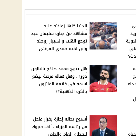
لي
الدنيا كلها زعلانة عليه..
يد
مشاهد من جنازة سليمان عيد
لاوية
توجع القلب وانهيبار زوجته
هلي
وابن اخته حمدي المرغني
دث؟
ة
هل يتوج محمد صلاح بالبالون
ح
دور؟.. وهل هناك فرصة ليضع
داه
اسمه في قائمة الفائزون
بالكرة الذهبية؟؟
ل
أسبوع بحاله إجازة بقرار عاجل
من رئاسة الوزراء.. ألف مبروك
ياة
للقطاع العام والخاص