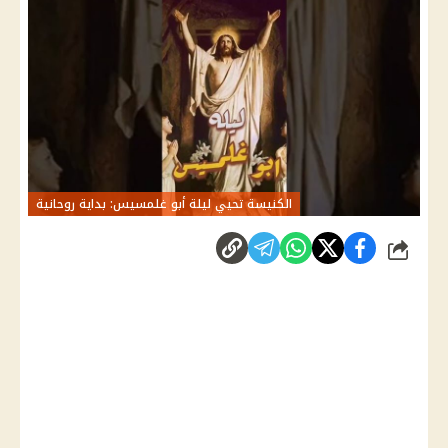
الكنيسة تحيي ليلة أبو غلمسيس: بداية روحانية
شارك