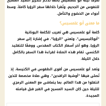
تُعرف ليلة أبو غلمسيس بأنها تذكار لتحرير
السيد المسيح
للنفوس من الجحيم، وتُقرأ خلالها سفر الرؤيا كاملاً، وسط
أجواء من الخشوع والتأمل.
ما معنى أبو غلمسيس؟
كلمة أبو غلمسيس هي تعريب للكلمة اليونانية
"أبوكلبسيس"، وتعني "الرؤيا"، في إشارة إلى سفر
الرؤيا، وهو آخر أسفار
الكتاب المقدس
. ووفقًا للتقليد
الكنسي، تقام هذه الصلاة لقراءة هذا السفر بالكامل
خلال الليلة.
وتعد أبو غلمسيس من أقوى الطقوس في
الكنيسة
، إذ
تُصلى فيها "أوشية الراقدين"، وهي صلاة مخصصة للذين
انتقلوا من هذا العالم، بما يتماشى مع المعنى الرمزي
للليلة حين كان
السيد المسيح
في القبر قبل قيامته
المجيدة.