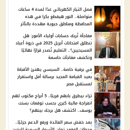
فصل التيار الكهربائي غدًا لمدة 4 ساعات
متواصلة.. النور هيقطع بكرا في هذه
المحافظة ومناطق حيوية مهددة بالتأثر
مفاجأة تُربك حسابات أولياء الأمور: هل
تنطلق امتحانات أبريل 2025 في ذروة أعياد
المسيحيين؟.. التعليم تُصدر قرارًا نهائيًا
وتكشف مفاجآت حاسمة
في برقية خاصة.. السيسي يهنئ الأقباط
بعيد القيامة المجيد برسالة أمل واستقرار
لمستقبل مصر
ثراء بيطرق بابهم قريبًا.. 5 أبراج مكتوب لهم
انفراجة مالية كبرى بحسب توقعات بسنت
يوسف.. اكتشف هل برجك بينهم؟
بعد خفض سعر الفائدة ورفع الدعم جزئيًا..
محطات الوقود تعلن الأسعار الرسمية للبنزين