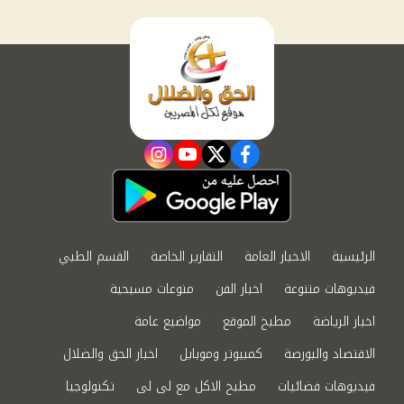
instagram
youtube
twitter
facebook
الرئيسية
الاخبار العامة
التقارير الخاصة
القسم الطبي
فيديوهات متنوعة
اخبار الفن
منوعات مسيحية
اخبار الرياضة
مطبخ الموقع
مواضيع عامة
الاقتصاد والبورصة
كمبيوتر وموبايل
اخبار الحق والضلال
فيديوهات فضائيات
مطبخ الاكل مع لى لى
تكنولوجيا