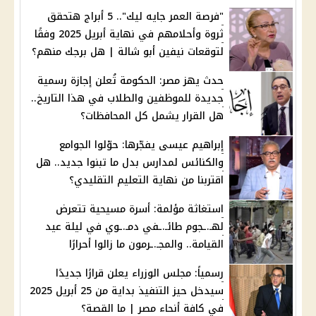
"فرصة العمر جايه ليك".. 5 أبراج هتحقق
ثروة وأحلامهم في نهاية أبريل 2025 وفقًا
لتوقعات نيفين أبو شالة | هل برجك منهم؟
حدث يهز مصر: الحكومة تُعلن إجازة رسمية
جديدة للموظفين والطلاب في هذا التاريخ..
هل القرار يشمل كل المحافظات؟
إبراهيم عيسى يفجّرها: حوّلوا الجوامع
والكنائس لمدارس بدل ما تبنوا جديد.. هل
اقتربنا من نهاية التعليم التقليدي؟
استغاثة مؤلمة: أسرة مسيحية تتعرض
لهـ.ـجوم طائـ.ـفي دمـ.ـوي في ليلة عيد
القيامة.. والمجـ.ـرمون ما زالوا أحرارًا
رسمياً: مجلس الوزراء يعلن قرارًا جديدًا
سيدخل حيز التنفيذ بداية من 25 أبريل 2025
في كافة أنحاء مصر | ما القصة؟