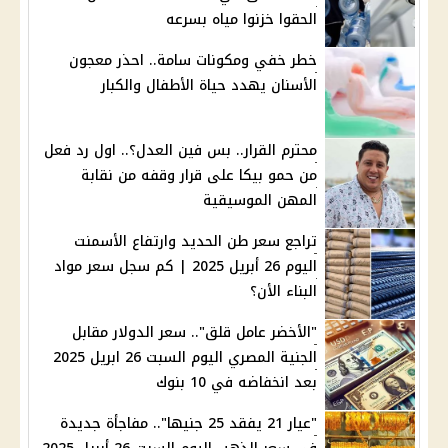
الحقوا خزنوا مياه بسرعه
خطر خفي ومكونات سامة.. احذر معجون
الأسنان يهدد حياة الأطفال والكبار
محترم القرار.. بس فين العدل؟.. اول رد فعل
من حمو بيكا على قرار وقفه من نقابة
المهن الموسيقية
تراجع سعر طن الحديد وارتفاع الأسمنت
اليوم 26 أبريل 2025 | كم سجل سعر مواد
البناء الأن؟
"الأخضر عامل قلق".. سعر الدولار مقابل
الجنية المصري اليوم السبت 26 ابريل 2025
بعد انخفاضه في 10 بنوك
"عيار 21 يفقد 25 جنيها".. مفاجأة جديدة