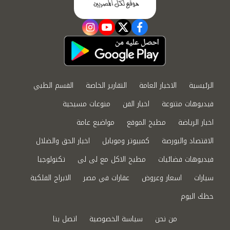
instagram
youtube
twitter
facebook
الرئيسية
الاخبار العامة
التقارير الخاصة
القسم الطبي
فيديوهات متنوعة
اخبار الفن
منوعات مسيحية
اخبار الرياضة
مطبخ الموقع
مواضيع عامة
الاقتصاد والبورصة
كمبيوتر وموبايل
اخبار الحق والضلال
فيديوهات فضائيات
مطبخ الاكل مع لى لى
تكنولوجيا
سيارات
اسعار وعروض
عقارات في مصر
الابراج الفلكية
حظك اليوم
من نحن
سياسة الخصوصية
اتصل بنا