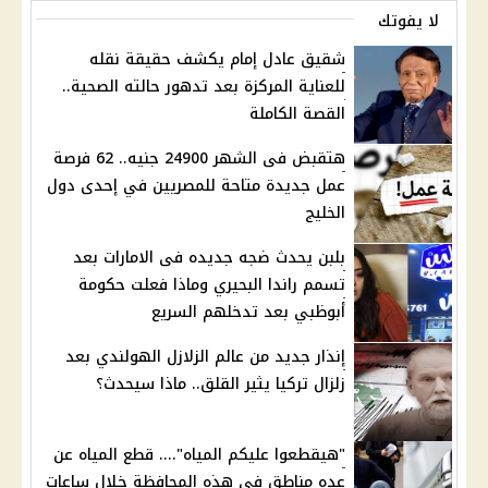
لا يفوتك
شقيق عادل إمام يكشف حقيقة نقله
للعناية المركزة بعد تدهور حالته الصحية..
القصة الكاملة
هتقبض فى الشهر 24900 جنيه.. 62 فرصة
عمل جديدة متاحة للمصريين في إحدى دول
الخليج
بلبن يحدث ضجه جديده فى الامارات بعد
تسمم راندا البحيري وماذا فعلت حكومة
أبوظبي بعد تدخلهم السريع
إنذار جديد من عالم الزلازل الهولندي بعد
زلزال تركيا يثير القلق.. ماذا سيحدث؟
"هيقطعوا عليكم المياه".... قطع المياه عن
عده مناطق في هذه المحافظة خلال ساعات