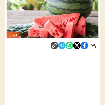
البطيخ
شارك