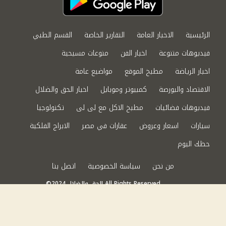
الرئيسية
الاخبار العامة
التقارير الخاصة
القسم الطبي
فيديوهات متنوعة
اخبار الفن
منوعات مسيحية
اخبار الرياضة
مطبخ الموقع
مواضيع عامة
الاقتصاد والبورصة
كمبيوتر وموبايل
اخبار الحق والضلال
فيديوهات فضائيات
مطبخ الاكل مع لى لى
تكنولوجيا
سيارات
اسعار وعروض
عقارات في مصر
الابراج الفلكية
حظك اليوم
من نحن
سياسة الخصوصية
اتصل بنا
©2024 الحق والضلال All Rights Reserved.
Powered by