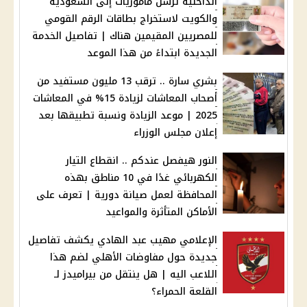
الداخلية تُرسل مأموريات إلى السعودية
والكويت لاستخراج بطاقات الرقم القومي
للمصريين المقيمين هناك | تفاصيل الخدمة
الجديدة ابتداءً من هذا الموعد
بشري سارة .. ترقب 13 مليون مستفيد من
أصحاب المعاشات لزيادة 15% في المعاشات
2025 | موعد الزيادة ونسبة تطبيقها بعد
إعلان مجلس الوزراء
النور هيفصل عندكم .. انقطاع التيار
الكهربائي غدًا في 10 مناطق بهذه
المحافظة لعمل صيانة دورية | تعرف على
الأماكن المتأثرة والمواعيد
الإعلامي مهيب عبد الهادي يكشف تفاصيل
جديدة حول مفاوضات الأهلي لضم هذا
اللاعب اليه | هل ينتقل من بيراميدز لـ
القلعة الحمراء؟