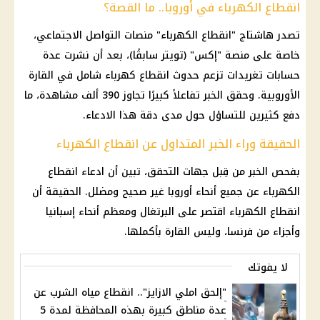
انقطاع الكهرباء في أوروبا.. ما القصة؟
تصدر هاشتاج "انقطاع الكهرباء" منصات التواصل الاجتماعي،
خاصة على منصة "إكس" (تويتر سابقًا)، بعد أن نشرت عدة
حسابات تغريدات تزعم حدوث انقطاع كهرباء شامل في القارة
الأوروبية. وحقق الخبر تفاعلاً كبيرًا تجاوز 390 ألف مشاهدة، ما
دفع كثيرين للتساؤل حول مدى دقة هذا الادعاء.
الحقيقة وراء الخبر المتداول عن انقطاع الكهرباء
بفحص الخبر من قِبل جهات التحقق، تبين أن ادعاء انقطاع
الكهرباء عن جميع أنحاء أوروبا غير صحيح ومضلل. الحقيقة أن
انقطاع الكهرباء اقتصر على البرتغال ومعظم أنحاء إسبانيا
وأجزاء من فرنسا، وليس القارة بأكملها.
لا يفوتك
"إلحق املي الازايز".. انقطاع مياه الشرب عن
عدة مناطق كبيرة بهذه المحافظة لمدة 5